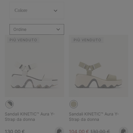
Colore
Ordine
PIÙ VENDUTO
PIÙ VENDUTO
Sandali KINETIC™ Aura Y-
Sandali KINETIC™ Aura Y-
Strap da donna
Strap da donna
Regular price:
Sale price:
Regular price:
130,00 €
104,00 €
130,00 €