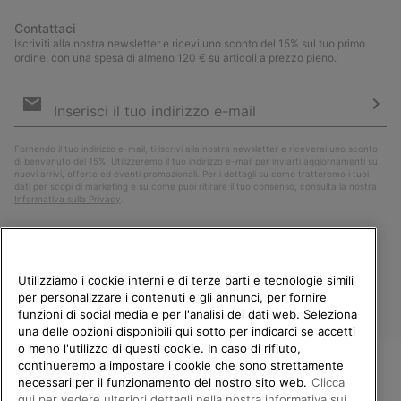
Contattaci
Iscriviti alla nostra newsletter e ricevi uno sconto del 15% sul tuo primo
ordine, con una spesa di almeno 120 € su articoli a prezzo pieno.
Iscrizione
e-
mail
Iscri
Fornendo il tuo indirizzo e-mail, ti iscrivi alla nostra newsletter e riceverai uno sconto
di benvenuto del 15%. Utilizzeremo il tuo indirizzo e-mail per inviarti aggiornamenti su
nuovi arrivi, offerte ed eventi promozionali. Per i dettagli su come tratteremo i tuoi
dati per scopi di marketing e su come puoi ritirare il tuo consenso, consulta la nostra
Informativa sulla Privacy
.
Utilizziamo i cookie interni e di terze parti e tecnologie simili
per personalizzare i contenuti e gli annunci, per fornire
funzioni di social media e per l'analisi dei dati web. Seleziona
una delle opzioni disponibili qui sotto per indicarci se accetti
o meno l'utilizzo di questi cookie. In caso di rifiuto,
continueremo a impostare i cookie che sono strettamente
Italia
necessari per il funzionamento del nostro sito web.
Clicca
BENVENUTO/A IN SOREL.
qui per vedere ulteriori dettagli nella nostra informativa sui