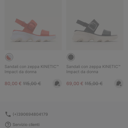
Sandali con zeppa KINETIC™
Sandali con zeppa KINETIC™
Impact da donna
Impact da donna
Sale price:
Regular price:
Sale price:
Regular price:
80,00 €
115,00 €
69,00 €
115,00 €
(+)390694804179
Servizio clienti