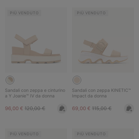
PIÙ VENDUTO
PIÙ VENDUTO
Sandali con zeppa e cinturino
Sandali con zeppa KINETIC™
a Y Joanie™ IV da donna
Impact da donna
Sale price:
Regular price:
Sale price:
Regular price:
96,00 €
120,00 €
69,00 €
115,00 €
PIÙ VENDUTO
PIÙ VENDUTO