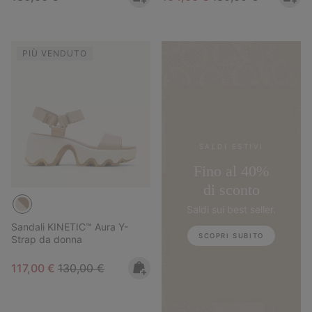
PIÙ VENDUTO
SALDI ESTIVI
Fino al 40%
di sconto
Saldi sui best seller.
Sandali KINETIC™ Aura Y-
SCOPRI SUBITO
Strap da donna
Sale price:
Regular price:
117,00 €
130,00 €