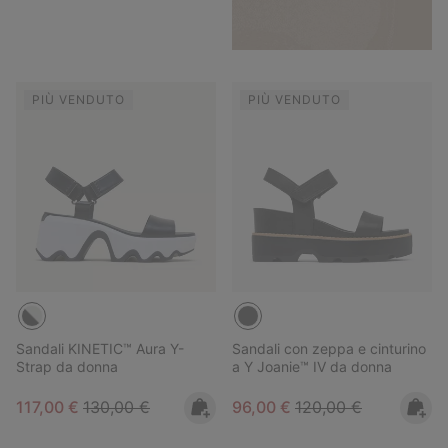
PIÙ VENDUTO
PIÙ VENDUTO
Sandali KINETIC™ Aura Y-
Sandali con zeppa e cinturino
Strap da donna
a Y Joanie™ IV da donna
Sale price:
Regular price:
Sale price:
Regular price:
117,00 €
130,00 €
96,00 €
120,00 €