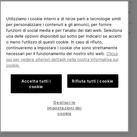
Chi Siamo
Utilizziamo i cookie interni e di terze parti e tecnologie simili
per personalizzare i contenuti e gli annunci, per fornire
funzioni di social media e per l'analisi dei dati web. Seleziona
Comprare
una delle opzioni disponibili qui sotto per indicarci se accetti
o meno l'utilizzo di questi cookie. In caso di rifiuto,
continueremo a impostare i cookie che sono strettamente
necessari per il funzionamento del nostro sito web.
Clicca
Contattaci
BENVENUTO/A IN SOREL.
qui per vedere ulteriori dettagli nella nostra informativa sui
Iscriviti alla nostra newsletter e ricevi uno sconto del 15% sul tuo primo
SELEZIONA IL TUO PAESE DI
cookie.
ordine, con una spesa di almeno 120 € su articoli a prezzo pieno.
SPEDIZIONE.
Iscrizione
Accetta tutti i
Rifiuta tutti i cookie
Shopping online disponibile
e-
cookie
mail
Iscri
United States
Shoppi
Fornendo il tuo indirizzo e-mail, ti iscrivi alla nostra newsletter e riceverai uno sconto
di benvenuto del 15%. Utilizzeremo il tuo indirizzo e-mail per inviarti aggiornamenti su
Gestisci le
online
nuovi arrivi, offerte ed eventi promozionali. Per i dettagli su come tratteremo i tuoi
impostazioni dei
disponib
dati per scopi di marketing e su come puoi ritirare il tuo consenso, consulta la nostra
Italy
Italia
Shoppi
cookie
Informativa sulla Privacy
.
online
disponib
VISUALIZZA TUTTI I PAESI