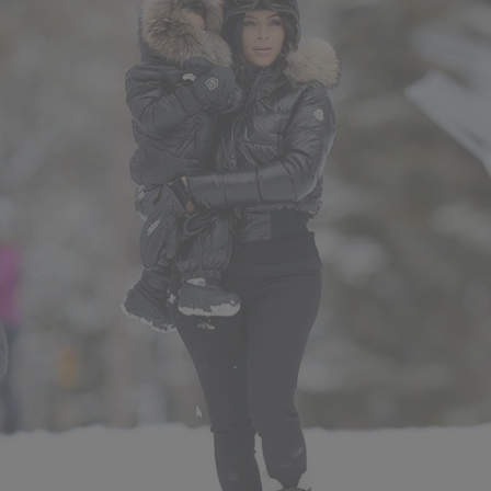
Il futuro del tuo stile inizia qui.
Il tuo indirizzo email
ISCRIVITI SUBITO
No grazie
*TERMINI E CONDIZIONI
È possibile annullare l’iscrizione in qualsiasi momento. Troverai il link per
disiscriverti in ogni e-mail. Utilizzeremo il tuo indirizzo e-mail per inviarti
aggiornamenti su novità, offerte ed eventi promozionali. Consulta la nostra
Informativa sulla Privacy
per scoprire come trattiamo i tuoi dati a fini di
marketing e come puoi revocare il consenso.
**Valido su articoli a prezzo pieno e ordini superiori a 120 €.