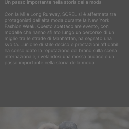
Un passo importante nella storia della moda
Con la Mile Long Runway, SOREL si è affermata tra i
protagonisti dell'alta moda durante la New York
Fashion Week. Questo spettacolare evento, con
modelle che hanno sfilato lungo un percorso di un
miglio tra le strade di Manhattan, ha segnato una
svolta. L’unione di stile deciso e prestazioni affidabili
ha consolidato la reputazione del brand sulla scena
internazionale, rivelandosi una mossa audace e un
passo importante nella storia della moda.
Scopri il prossimo capitolo
Iscriviti alla newsletter SOREL per accedere in anteprima ai
nuovi drop, ai modelli più iconici e alle collaborazioni in edizione
limitata. In più, ricevi il
15% di sconto sul tuo primo ordine
.**