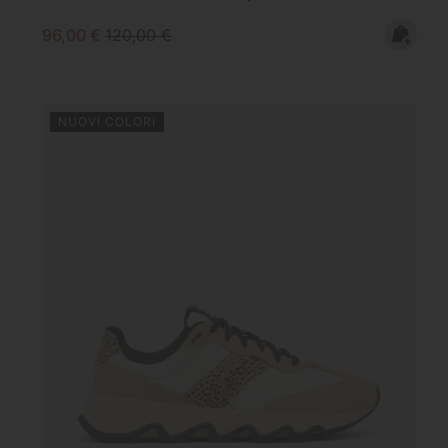
Sale price:
Regular price:
96,00 €
120,00 €
NUOVI COLORI