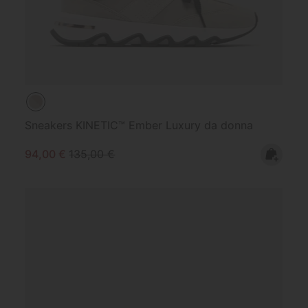
Sneakers KINETIC™ Ember Luxury da donna
Sale price:
Regular price:
94,00 €
135,00 €