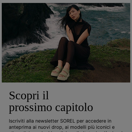
Scopri il
prossimo capitolo
Sneakers ONA AVE™ T-Toe da donna
Iscriviti alla newsletter SOREL per accedere in
anteprima ai nuovi drop, ai modelli più iconici e
Minimum sale price:
Maximum sale price:
Regular price:
72,00 €
-
96,00 €
120,00 €