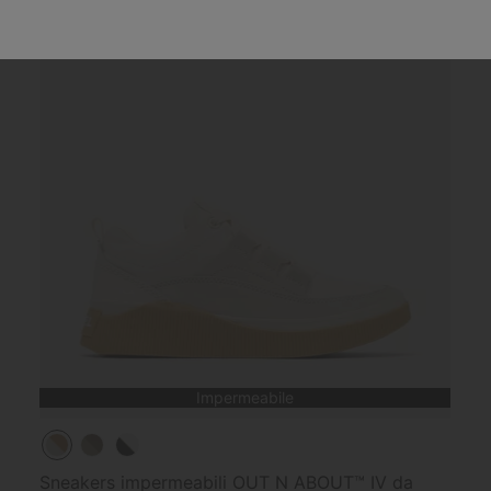
Impermeabile
Sneakers impermeabili OUT N ABOUT™ IV da