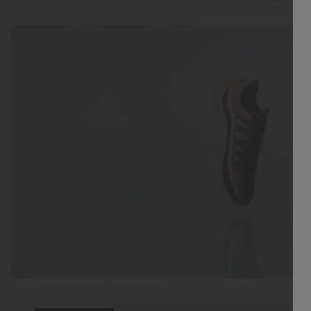
Callsign Lookbook