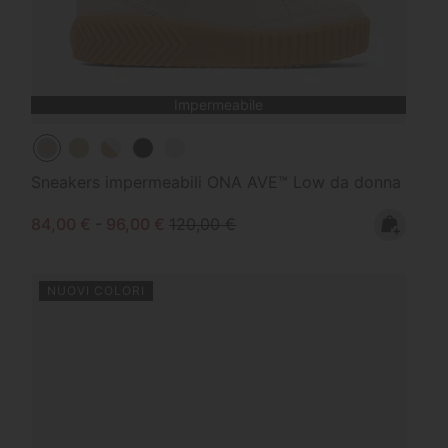
Impermeabile
Sneakers impermeabili ONA AVE™ Low da donna
Minimum sale price:
Maximum sale price:
Regular price:
84,00 €
-
96,00 €
120,00 €
NUOVI COLORI