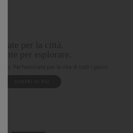
Nate per la città.
ronte per esplorare.
rtico.
Perfezionate per la vita di tutti i giorni.
SCOPRI DI PIÙ