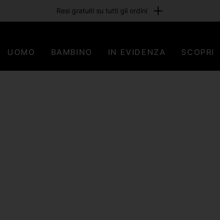
Iscriviti e ricevi un buono sconto del 15%
UOMO
BAMBINO
IN EVIDENZA
SCOPRI