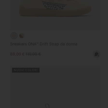
Sneakers ONA™ Drift Strap da donna
Sale price:
Regular price:
88,00 €
110,00 €
NUOVI COLORI