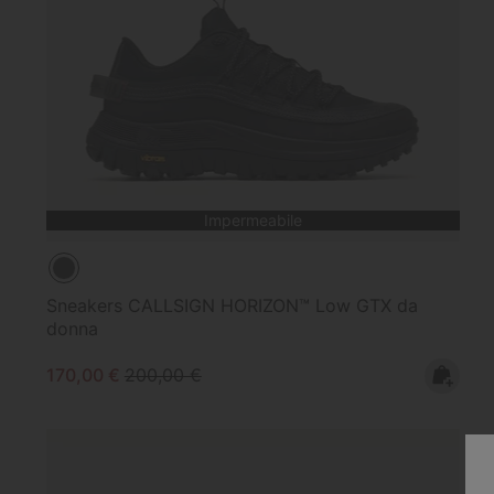
Impermeabile
Sneakers CALLSIGN HORIZON™ Low GTX da
donna
Sale price:
Regular price:
170,00 €
200,00 €