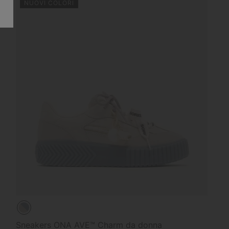
NUOVI COLORI
Sneakers ONA AVE™ Charm da donna