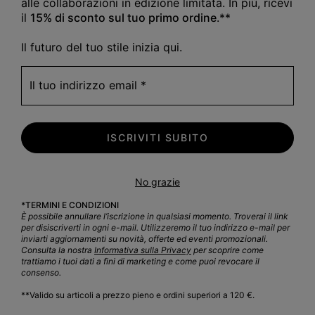
alle collaborazioni in edizione limitata. In più, ricevi
il
15% di sconto sul tuo primo ordine
.**
Il futuro del tuo stile inizia qui.
Il tuo indirizzo email
P
ISCRIVITI SUBITO
Progettate per l’A
No grazie
*TERMINI E CONDIZIONI
È possibile annullare l’iscrizione in qualsiasi momento. Troverai il link
per disiscriverti in ogni e-mail. Utilizzeremo il tuo indirizzo e-mail per
inviarti aggiornamenti su novità, offerte ed eventi promozionali.
Consulta la nostra
Informativa sulla Privacy
per scoprire come
trattiamo i tuoi dati a fini di marketing e come puoi revocare il
consenso.
**Valido su articoli a prezzo pieno e ordini superiori a 120 €.