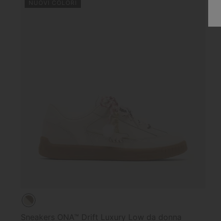
NUOVI COLORI
Sneakers ONA™ Drift Luxury Low da donna