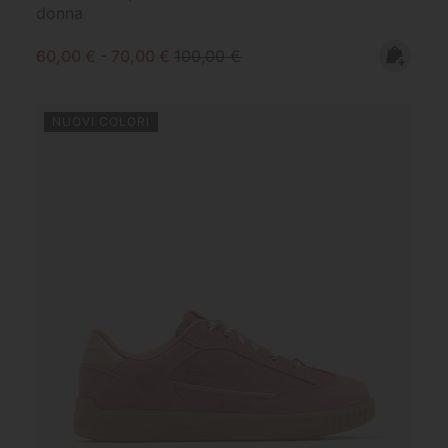
donna
Minimum sale price:
Maximum sale price:
Regular price:
60,00 €
-
70,00 €
100,00 €
NUOVI COLORI