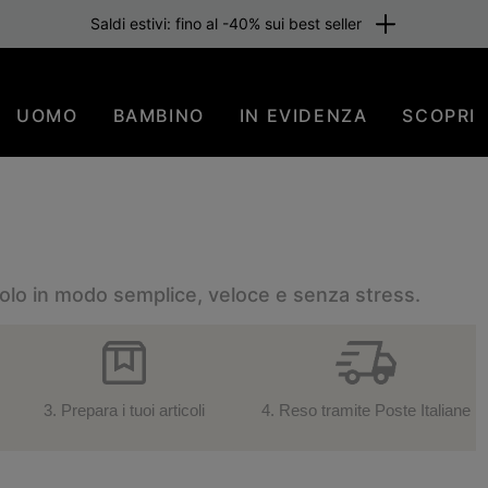
Saldi estivi: fino al -40% sui best seller
UOMO
BAMBINO
IN EVIDENZA
SCOPRI
ticolo in modo semplice, veloce e senza stress.
3.
Prepara i tuoi articoli
4.
Reso tramite Poste Italiane