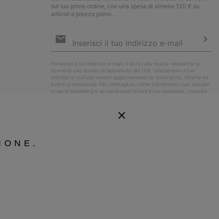
sul tuo primo ordine, con una spesa di almeno 120 € su
articoli a prezzo pieno.
Iscrizione
e-
mail
Iscri
Fornendo il tuo indirizzo e-mail, ti iscrivi alla nostra newsletter e
riceverai uno sconto di benvenuto del 15%. Utilizzeremo il tuo
indirizzo e-mail per inviarti aggiornamenti su nuovi arrivi, offerte ed
eventi promozionali. Per i dettagli su come tratteremo i tuoi dati per
scopi di marketing e su come puoi ritirare il tuo consenso, consulta
la nostra
Informativa sulla Privacy
.
IONE.