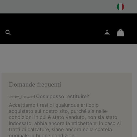
Accesso
Mini
Cerca
Cart
Domande frequenti
Cosa posso restituire?
arrow_forward
Accettiamo i resi di qualunque articolo
acquistato sul nostro sito, purché sia nelle
condizioni in cui è stato venduto, non sia stato
indossato, abbia ancora le etichette e, in caso si
tratti di calzature, siano ancora nella scatola
originale in buone condizioni.