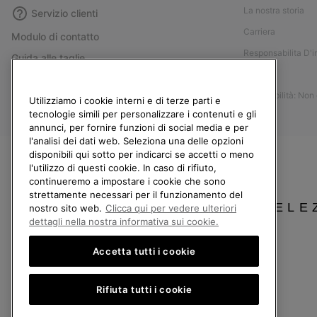
La nostra storia
Servizio clienti
Carriera
Modulo di contatto
Responsabilita D'
Guida alle taglie
Stampa
Guida alla cura delle scarpe
Accessibilità: Non
Resi
Utilizziamo i cookie interni e di terze parti e
tecnologie simili per personalizzare i contenuti e gli
Recedi dal contratto
annunci, per fornire funzioni di social media e per
l'analisi dei dati web. Seleziona una delle opzioni
I miei ordini
disponibili qui sotto per indicarci se accetti o meno
Spedizione
l'utilizzo di questi cookie. In caso di rifiuto,
continueremo a impostare i cookie che sono
Pagamento
strettamente necessari per il funzionamento del
Domande frequenti
SELE
nostro sito web.
Clicca qui per vedere ulteriori
dettagli nella nostra informativa sui cookie.
Accetta tutti i cookie
Italia
Rifiuta tutti i cookie
©
2026
Columbia Sportswear Company. Avenue des Morgines, 12 1213 Petit-Lancy