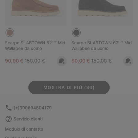
Scarpe SLABTOWN 62’ ™ Mid
Scarpe SLABTOWN 62’ ™ Mid
Wallabee da uomo
Wallabee da uomo
Sale price:
Regular price:
Sale price:
Regular price:
90,00 €
150,00 €
90,00 €
150,00 €
MOSTRA DI PIÙ (36)
(+)390694804179
Servizio clienti
Modulo di contatto