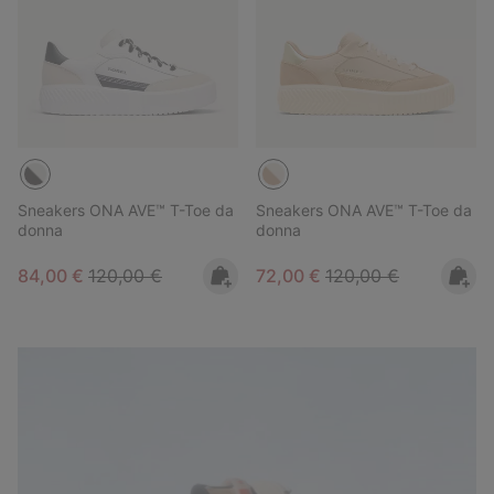
Sneakers ONA AVE™ T-Toe da
Sneakers ONA AVE™ T-Toe da
donna
donna
Sale price:
Regular price:
Sale price:
Regular price:
84,00 €
120,00 €
72,00 €
120,00 €
Callsign Lookbook