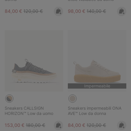
Sale price:
Regular price:
Sale price:
Regular price:
84,00 €
120,00 €
98,00 €
140,00 €
Impermeabile
Sneakers CALLSIGN
Sneakers impermeabili ONA
HORIZON™ Low da uomo
AVE™ Low da donna
Sale price:
Regular price:
Sale price:
Regular price:
153,00 €
180,00 €
84,00 €
120,00 €