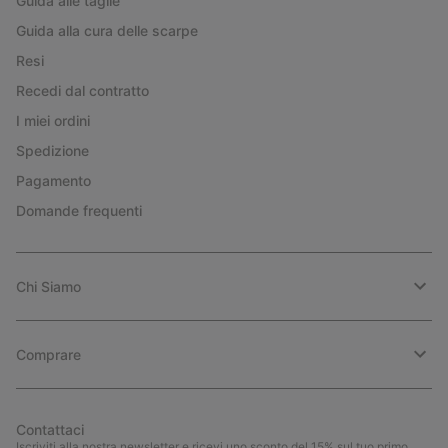
Guida alle taglie
Guida alla cura delle scarpe
Resi
Recedi dal contratto
I miei ordini
Spedizione
Pagamento
Domande frequenti
Chi Siamo
Comprare
Contattaci
Iscriviti alla nostra newsletter e ricevi uno sconto del 15% sul tuo primo