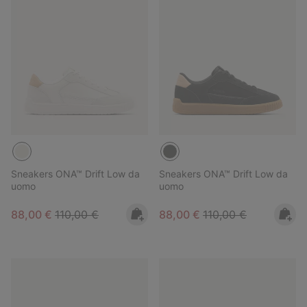
Sneakers ONA™ Drift Low da
Sneakers ONA™ Drift Low da
uomo
uomo
Sale price:
Regular price:
Sale price:
Regular price:
88,00 €
110,00 €
88,00 €
110,00 €