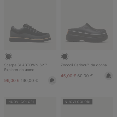
Scarpe SLABTOWN 62’™
Zoccoli Caribou™ da donna
Explorer da uomo
Sale price:
Regular price:
45,00 €
60,00 €
Sale price:
Regular price:
96,00 €
160,00 €
NUOVI COLORI
NUOVI COLORI