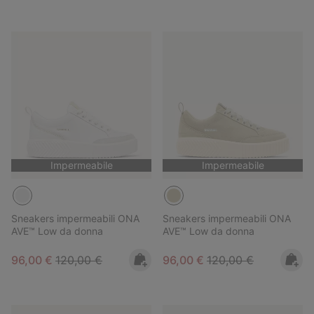
Impermeabile
Impermeabile
Sneakers impermeabili ONA
Sneakers impermeabili ONA
AVE™ Low da donna
AVE™ Low da donna
Sale price:
Regular price:
Sale price:
Regular price:
96,00 €
120,00 €
96,00 €
120,00 €