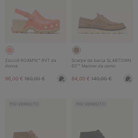
Zoccoli ROAM’N™ RVT da
Scarpe da barca SLABTOWN
donna
62'™ Mariner da uomo
Sale price:
Regular price:
Sale price:
Regular price:
96,00 €
160,00 €
84,00 €
140,00 €
PIÙ VENDUTO
PIÙ VENDUTO