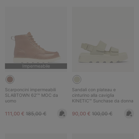
Impermeabile
Scarponcini impermeabili
Sandali con plateau e
SLABTOWN 62'™ MOC da
cinturino alla caviglia
uomo
KINETIC™ Sunchase da donna
Sale price:
Regular price:
Sale price:
Regular price:
111,00 €
185,00 €
90,00 €
100,00 €