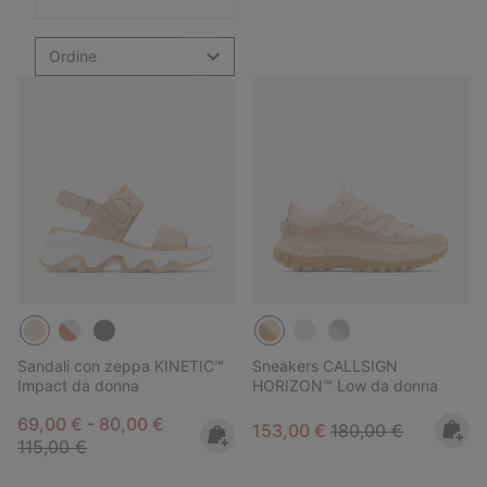
Ordine
Sandali con zeppa KINETIC™
Sneakers CALLSIGN
Impact da donna
HORIZON™ Low da donna
Minimum sale price:
Maximum sale price:
Regular price:
69,00 €
-
80,00 €
Sale price:
Regular price:
153,00 €
180,00 €
115,00 €