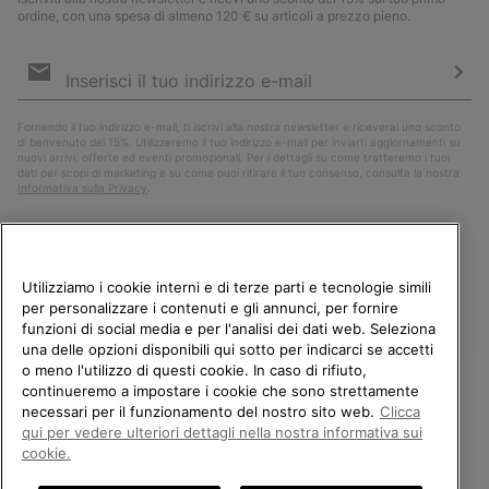
ordine, con una spesa di almeno 120 € su articoli a prezzo pieno.
Iscrizione
e-
mail
Iscri
Fornendo il tuo indirizzo e-mail, ti iscrivi alla nostra newsletter e riceverai uno sconto
di benvenuto del 15%. Utilizzeremo il tuo indirizzo e-mail per inviarti aggiornamenti su
nuovi arrivi, offerte ed eventi promozionali. Per i dettagli su come tratteremo i tuoi
dati per scopi di marketing e su come puoi ritirare il tuo consenso, consulta la nostra
Informativa sulla Privacy
.
Utilizziamo i cookie interni e di terze parti e tecnologie simili
per personalizzare i contenuti e gli annunci, per fornire
funzioni di social media e per l'analisi dei dati web. Seleziona
una delle opzioni disponibili qui sotto per indicarci se accetti
o meno l'utilizzo di questi cookie. In caso di rifiuto,
continueremo a impostare i cookie che sono strettamente
Italia
necessari per il funzionamento del nostro sito web.
Clicca
BENVENUTO/A IN SOREL.
qui per vedere ulteriori dettagli nella nostra informativa sui
©
2026
Columbia Sportswear Company. Avenue des Morgines, 12 1213
SELEZIONA IL TUO PAESE DI
Petit-Lancy Switzerland. Tutti i diritti riservati.
cookie.
SPEDIZIONE.
Politica sulla privacy
Termini di utilizzo