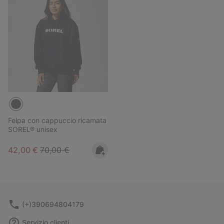
Felpa con cappuccio ricamata
SOREL® unisex
Sale price:
Regular price:
42,00 €
70,00 €
(+)390694804179
Servizio clienti