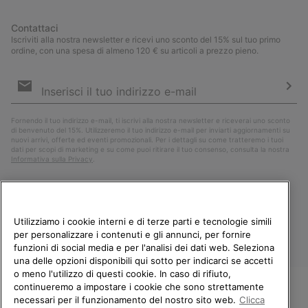
Contattaci
Iscriviti alla nostra newsletter e ricevi uno sconto del 15% sul tuo primo
ordine, con una spesa di almeno 120 € su articoli a prezzo pieno.
Iscrizione
e-
mail
Iscri
Fornendo il tuo indirizzo e-mail, ti iscrivi alla nostra newsletter e riceverai uno sconto
di benvenuto del 15%. Utilizzeremo il tuo indirizzo e-mail per inviarti aggiornamenti su
nuovi arrivi, offerte ed eventi promozionali. Per i dettagli su come tratteremo i tuoi
dati per scopi di marketing e su come puoi ritirare il tuo consenso, consulta la nostra
Informativa sulla Privacy
.
Utilizziamo i cookie interni e di terze parti e tecnologie simili
per personalizzare i contenuti e gli annunci, per fornire
funzioni di social media e per l'analisi dei dati web. Seleziona
una delle opzioni disponibili qui sotto per indicarci se accetti
o meno l'utilizzo di questi cookie. In caso di rifiuto,
continueremo a impostare i cookie che sono strettamente
Italia
necessari per il funzionamento del nostro sito web.
Clicca