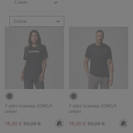
Colore
Ordine
T-shirt ricamata SOREL®
T-shirt ricamata SOREL®
unisex
unisex
Sale price:
Regular price:
Sale price:
Regular price:
18,00 €
30,00 €
18,00 €
30,00 €