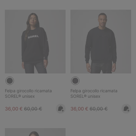
Felpa girocollo ricamata
Felpa girocollo ricamata
SOREL® unisex
SOREL® unisex
Sale price:
Regular price:
Sale price:
Regular price:
36,00 €
60,00 €
36,00 €
60,00 €