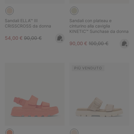
Sandali ELLA™ III
Sandali con plateau e
CRISSCROSS da donna
cinturino alla caviglia
KINETIC™ Sunchase da donna
Sale price:
Regular price:
54,00 €
90,00 €
Sale price:
Regular price:
90,00 €
100,00 €
PIÙ VENDUTO