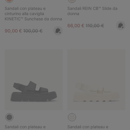
Sandali con plateau e
Sandali REIN CB™ Slide da
cinturino alla caviglia
donna
KINETIC™ Sunchase da donna
Sale price:
Regular price:
66,00 €
110,00 €
Sale price:
Regular price:
90,00 €
100,00 €
Sandali con plateau e
Sandali con plateau e