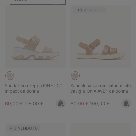
PIÙ VENDUTO
Sandali con zeppa KINETIC™
Sandali bassi con cinturino alla
Impact da donna
caviglia ONA AVE™ da donna
Sale price:
Regular price:
Sale price:
Regular price:
69,00 €
115,00 €
80,00 €
100,00 €
PIÙ VENDUTO