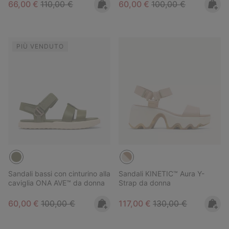
Sale price:
Regular price:
Sale price:
Regular price:
66,00 €
110,00 €
60,00 €
100,00 €
PIÙ VENDUTO
Sandali bassi con cinturino alla
Sandali KINETIC™ Aura Y-
caviglia ONA AVE™ da donna
Strap da donna
Sale price:
Regular price:
Sale price:
Regular price:
60,00 €
100,00 €
117,00 €
130,00 €