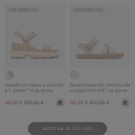
PIÙ VENDUTO
PIÙ VENDUTO
Sandali con zeppa e cinturino
Sandali bassi con cinturino alla
a Y Joanie™ IV da donna
caviglia ONA AVE™ da donna
Sale price:
Regular price:
Sale price:
Regular price:
96,00 €
120,00 €
60,00 €
100,00 €
MOSTRA DI PIÙ (10)