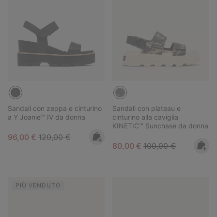
Sandali con zeppa e cinturino
Sandali con plateau e
a Y Joanie™ IV da donna
cinturino alla caviglia
KINETIC™ Sunchase da donna
Sale price:
Regular price:
96,00 €
120,00 €
Sale price:
Regular price:
80,00 €
100,00 €
PIÙ VENDUTO