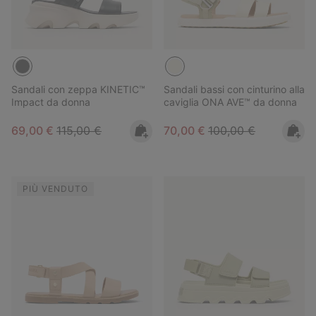
Sandali con zeppa KINETIC™
Sandali bassi con cinturino alla
Impact da donna
caviglia ONA AVE™ da donna
Sale price:
Regular price:
Sale price:
Regular price:
69,00 €
115,00 €
70,00 €
100,00 €
PIÙ VENDUTO