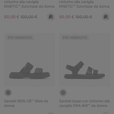
cinturino alla caviglia
cinturino alla caviglia
KINETIC™ Sunchase da donna
KINETIC™ Sunchase da donna
Sale price:
Regular price:
Sale price:
Regular price:
80,00 €
100,00 €
90,00 €
100,00 €
PIÙ VENDUTO
PIÙ VENDUTO
Sandali REIN CB™ Slide da
Sandali bassi con cinturino alla
donna
caviglia ONA AVE™ da donna