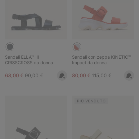
Sandali ELLA™ III
Sandali con zeppa KINETIC™
CRISSCROSS da donna
Impact da donna
Sale price:
Regular price:
Sale price:
Regular price:
63,00 €
90,00 €
80,00 €
115,00 €
PIÙ VENDUTO