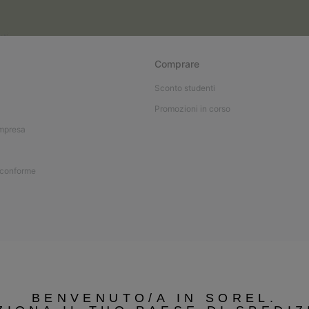
Comprare
Sconto studenti
Promozioni in corso
impresa
 conforme
BENVENUTO/A IN SOREL.