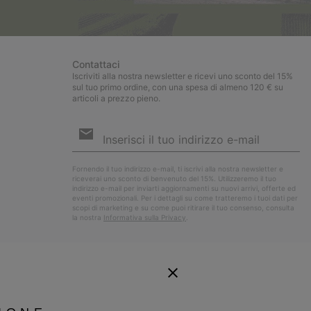
Contattaci
Iscriviti alla nostra newsletter e ricevi uno sconto del 15%
sul tuo primo ordine, con una spesa di almeno 120 € su
articoli a prezzo pieno.
Iscrizione
e-
mail
Iscri
Fornendo il tuo indirizzo e-mail, ti iscrivi alla nostra newsletter e
riceverai uno sconto di benvenuto del 15%. Utilizzeremo il tuo
indirizzo e-mail per inviarti aggiornamenti su nuovi arrivi, offerte ed
eventi promozionali. Per i dettagli su come tratteremo i tuoi dati per
scopi di marketing e su come puoi ritirare il tuo consenso, consulta
la nostra
Informativa sulla Privacy
.