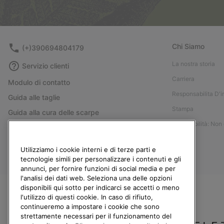
Chi Siamo
(+)390694804179
La nostra storia
Servizio clienti
Carriera
Modulo di contatto
Responsabilita D'
Guida alle taglie
Stampa
Guida alla cura delle scarpe
Accessibilità: Non
Resi
Recedi dal contratto
Utilizziamo i cookie interni e di terze parti e
I miei ordini
tecnologie simili per personalizzare i contenuti e gli
annunci, per fornire funzioni di social media e per
Spedizione
l'analisi dei dati web. Seleziona una delle opzioni
Pagamento
disponibili qui sotto per indicarci se accetti o meno
l'utilizzo di questi cookie. In caso di rifiuto,
Domande frequenti
continueremo a impostare i cookie che sono
strettamente necessari per il funzionamento del