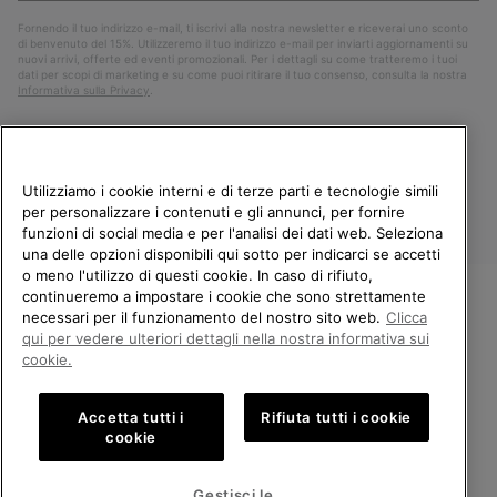
Fornendo il tuo indirizzo e-mail, ti iscrivi alla nostra newsletter e riceverai uno sconto
di benvenuto del 15%. Utilizzeremo il tuo indirizzo e-mail per inviarti aggiornamenti su
nuovi arrivi, offerte ed eventi promozionali. Per i dettagli su come tratteremo i tuoi
dati per scopi di marketing e su come puoi ritirare il tuo consenso, consulta la nostra
Informativa sulla Privacy
.
Utilizziamo i cookie interni e di terze parti e tecnologie simili
per personalizzare i contenuti e gli annunci, per fornire
funzioni di social media e per l'analisi dei dati web. Seleziona
una delle opzioni disponibili qui sotto per indicarci se accetti
o meno l'utilizzo di questi cookie. In caso di rifiuto,
continueremo a impostare i cookie che sono strettamente
Italia
necessari per il funzionamento del nostro sito web.
Clicca
BENVENUTO/A IN SOREL.
qui per vedere ulteriori dettagli nella nostra informativa sui
©
2026
Columbia Sportswear Company. Avenue des Morgines, 12 1213
SELEZIONA IL TUO PAESE DI
cookie.
Petit-Lancy Switzerland. Tutti i diritti riservati.
SPEDIZIONE.
Politica sulla privacy
Termini di utilizzo
Accetta tutti i
Rifiuta tutti i cookie
Shopping online disponibile
Condizioni Generali di Vendita
Garanzia
Cookies
Impressum
cookie
Public CBCR
United States
Shoppi
Gestisci le