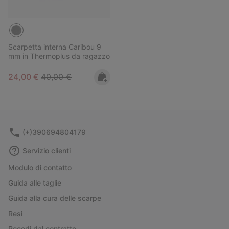
Scarpetta interna Caribou 9
mm in Thermoplus da ragazzo
Sale price:
Regular price:
24,00 €
40,00 €
(+)390694804179
Servizio clienti
Modulo di contatto
Guida alle taglie
Guida alla cura delle scarpe
Resi
Recedi dal contratto