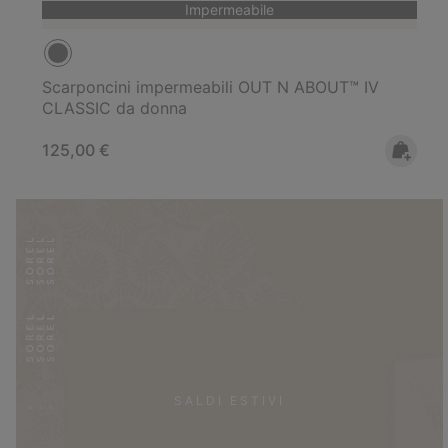
Impermeabile
Scarponcini impermeabili OUT N ABOUT™ IV
CLASSIC da donna
Regular price:
125,00 €
SALDI ESTIVI