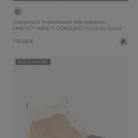
Scarponcini impermeabili stile sneakers
KINETIC™ IMPACT CONQUEST PLUS da donna
Regular price:
170,00 €
NUOVI COLORI