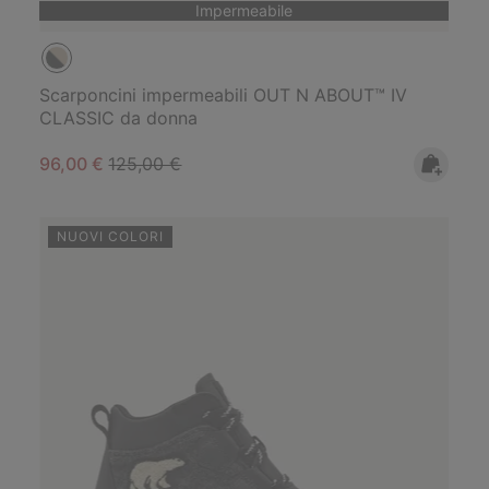
Impermeabile
Scarponcini impermeabili OUT N ABOUT™ IV
CLASSIC da donna
Sale price:
Regular price:
96,00 €
125,00 €
NUOVI COLORI