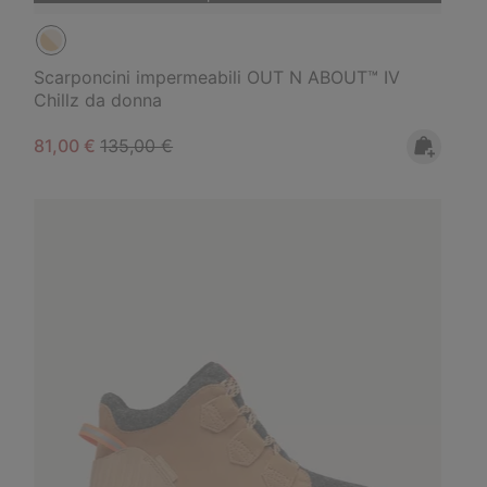
Scarponcini impermeabili OUT N ABOUT™ IV
Chillz da donna
Sale price:
Regular price:
81,00 €
135,00 €