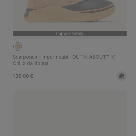
Impermeabile
Scarponcini impermeabili OUT N ABOUT™ IV
Chillz da donna
Regular price:
135,00 €