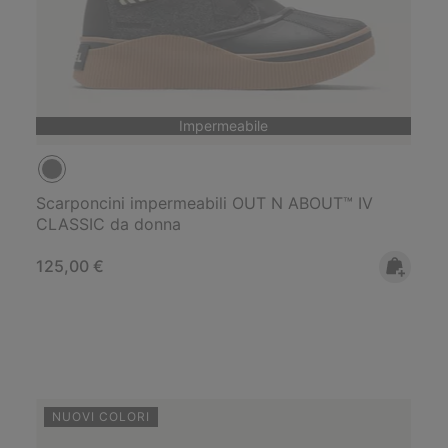
Impermeabile
Scarponcini impermeabili OUT N ABOUT™ IV
CLASSIC da donna
Regular price:
125,00 €
NUOVI COLORI