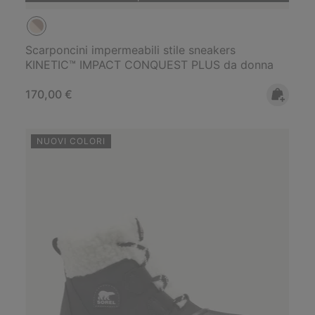
Scarponcini impermeabili stile sneakers
KINETIC™ IMPACT CONQUEST PLUS da donna
Regular price:
170,00 €
NUOVI COLORI