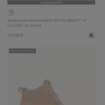
Impermeabile
Scarponcini impermeabili OUT N ABOUT™ IV
CLASSIC da donna
Regular price:
125,00 €
NUOVI COLORI