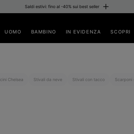
one gratuita per i membri o per importi superiori a 80 €. Iscriviti subi
UOMO
BAMBINO
IN EVIDENZA
SCOPRI
cini Chelsea
Stivali da neve
Stivali con tacco
Scarponi s