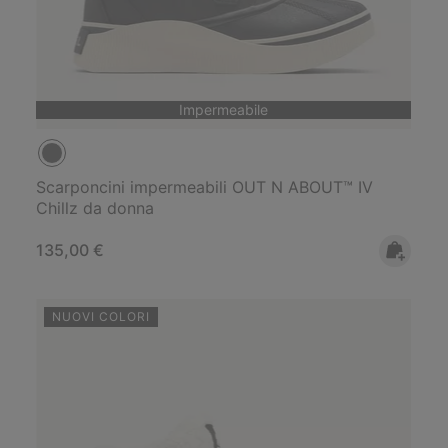
Impermeabile
Scarponcini impermeabili OUT N ABOUT™ IV
Chillz da donna
Regular price:
135,00 €
NUOVI COLORI