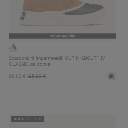
Impermeabile
Scarponcini impermeabili OUT N ABOUT™ IV
CLASSIC da donna
Sale price:
Regular price:
96,00 €
125,00 €
NUOVI COLORI