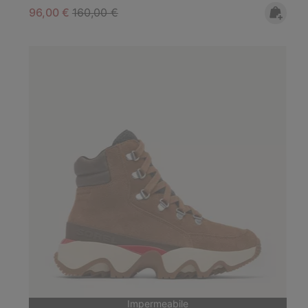
Sale price:
Regular price:
96,00 €
160,00 €
Impermeabile