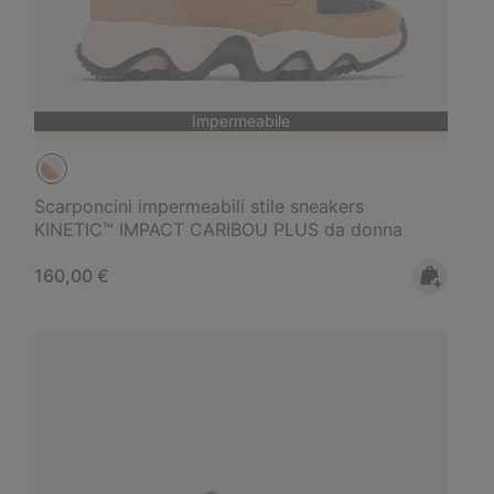
Impermeabile
Scarponcini impermeabili stile sneakers
KINETIC™ IMPACT CARIBOU PLUS da donna
Regular price:
160,00 €