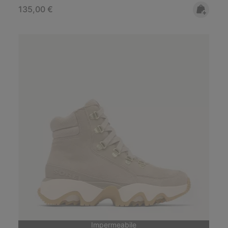
Regular price:
135,00 €
Impermeabile