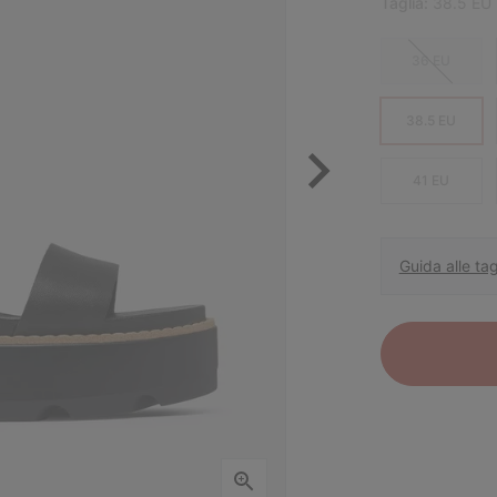
Taglia:
38.5 EU
36 EU
38.5 EU
41 EU
Guida alle tag