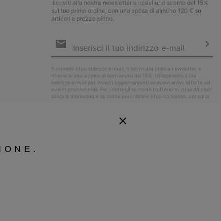
Iscriviti alla nostra newsletter e ricevi uno sconto del 15%
sul tuo primo ordine, con una spesa di almeno 120 € su
articoli a prezzo pieno.
Iscrizione
e-
mail
Iscri
Fornendo il tuo indirizzo e-mail, ti iscrivi alla nostra newsletter e
riceverai uno sconto di benvenuto del 15%. Utilizzeremo il tuo
indirizzo e-mail per inviarti aggiornamenti su nuovi arrivi, offerte ed
eventi promozionali. Per i dettagli su come tratteremo i tuoi dati per
scopi di marketing e su come puoi ritirare il tuo consenso, consulta
la nostra
Informativa sulla Privacy
.
IONE.