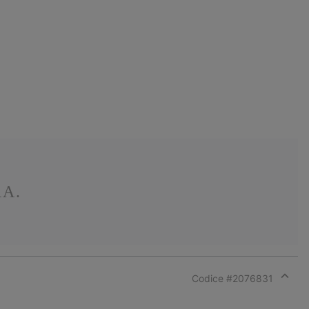
RA.
Codice #
2076831
Expan
or