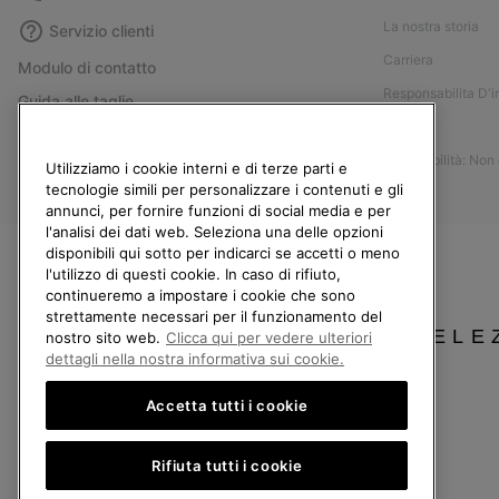
La nostra storia
Servizio clienti
Carriera
Modulo di contatto
Responsabilita D'
Guida alle taglie
Stampa
Guida alla cura delle scarpe
Accessibilità: Non
Resi
Utilizziamo i cookie interni e di terze parti e
tecnologie simili per personalizzare i contenuti e gli
Recedi dal contratto
annunci, per fornire funzioni di social media e per
l'analisi dei dati web. Seleziona una delle opzioni
I miei ordini
disponibili qui sotto per indicarci se accetti o meno
Spedizione
l'utilizzo di questi cookie. In caso di rifiuto,
continueremo a impostare i cookie che sono
Pagamento
strettamente necessari per il funzionamento del
Domande frequenti
SELE
nostro sito web.
Clicca qui per vedere ulteriori
dettagli nella nostra informativa sui cookie.
Accetta tutti i cookie
Italia
Rifiuta tutti i cookie
©
2026
Columbia Sportswear Company. Avenue des Morgines, 12 1213 Petit-Lancy