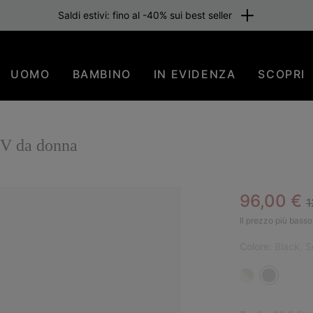
Saldi estivi: fino al -40% sui best seller
UOMO
BAMBINO
IN EVIDENZA
SCOPRI
IV da donna
R
Sale pric
96,00 €
1
Il prezzo più basso 
Colore:
Black, S