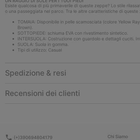
UN RAGGIO DI SOLE PER I TUOI PIEDI
Esiste qualcosa di più primaverile di queste zeppe? Lo stile rilassa
o una passeggiata nel parco. Tra le altre caratteristiche di ques
TOMAIA: Disponibile in pelle scamosciata (colore Yellow Ray
Brown).
SOTTOPIEDE: schiuma EVA con rivestimento sintetico.
INTERSUOLA: Costruzione con guardolo e dettagli cuciti. Inte
SUOLA: Suola in gomma.
Tipi di utilizzo: Casual
Spedizione & resi
Recensioni dei clienti
Chi Siamo
(+)390694804179