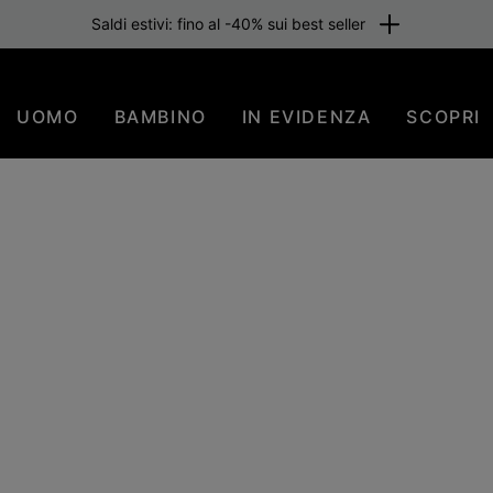
one gratuita per i membri o per importi superiori a 80 €. Iscriviti subi
UOMO
BAMBINO
IN EVIDENZA
SCOPRI