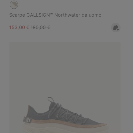
Scarpe CALLSIGN™ Northwater da uomo
Sale price:
Regular price:
153,00 €
180,00 €