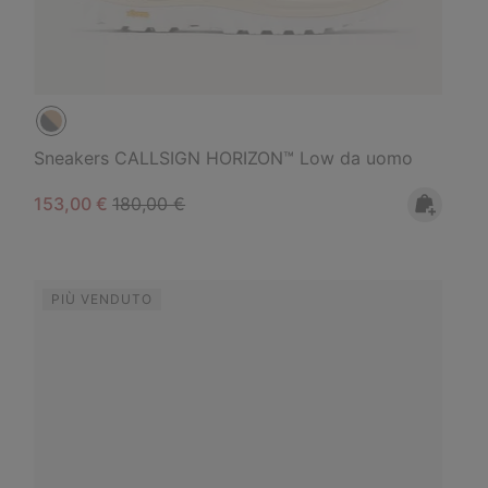
Sneakers CALLSIGN HORIZON™ Low da uomo
Sale price:
Regular price:
153,00 €
180,00 €
PIÙ VENDUTO