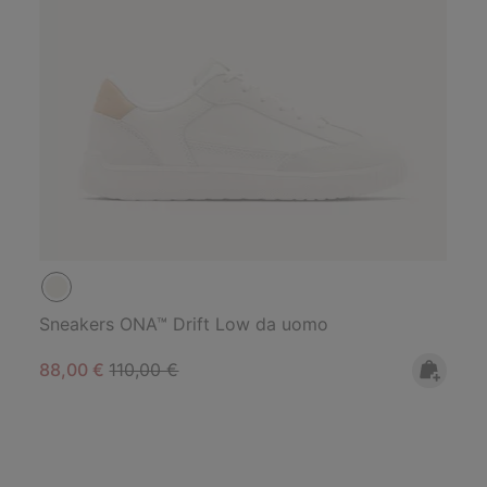
Sneakers ONA™ Drift Low da uomo
Sale price:
Regular price:
88,00 €
110,00 €