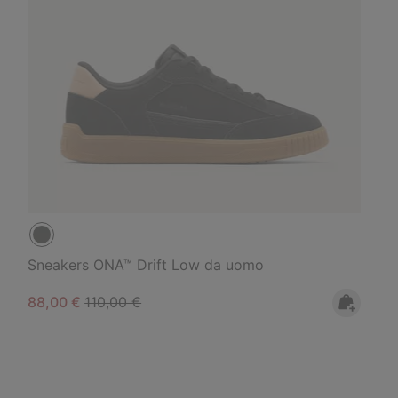
Sneakers ONA™ Drift Low da uomo
Sale price:
Regular price:
88,00 €
110,00 €