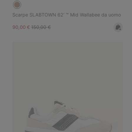
Scarpe SLABTOWN 62’ ™ Mid Wallabee da uomo
Sale price:
Regular price:
90,00 €
150,00 €