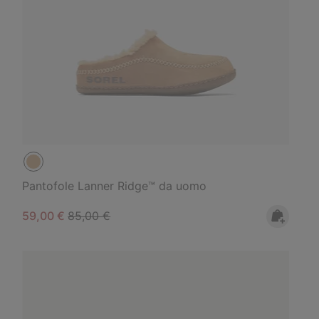
Pantofole Lanner Ridge™ da uomo
Sale price:
Regular price:
59,00 €
85,00 €