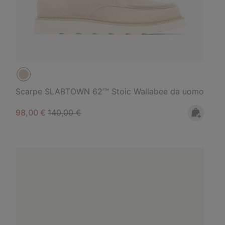
Scarpe SLABTOWN 62’™ Stoic Wallabee da uomo
Sale price:
Regular price:
98,00 €
140,00 €