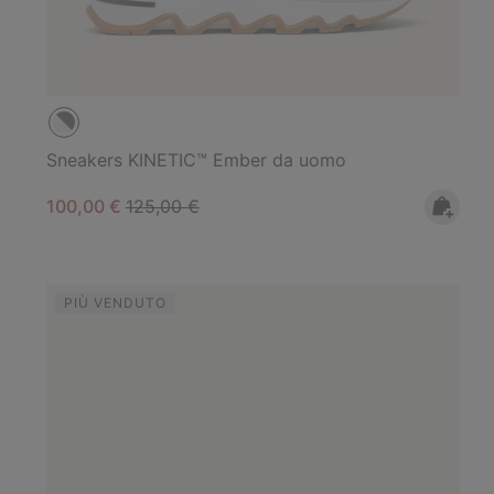
Sneakers KINETIC™ Ember da uomo
Sale price:
Regular price:
100,00 €
125,00 €
PIÙ VENDUTO