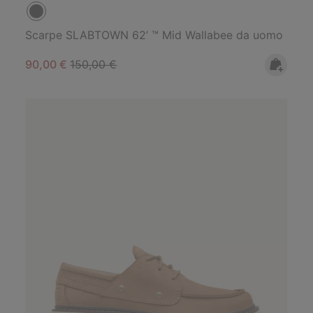
Scarpe SLABTOWN 62’ ™ Mid Wallabee da uomo
Sale price:
Regular price:
90,00 €
150,00 €