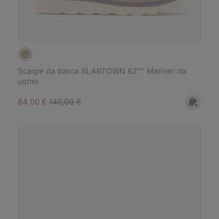
Scarpe da barca SLABTOWN 62'™ Mariner da
uomo
Sale price:
Regular price:
84,00 €
140,00 €