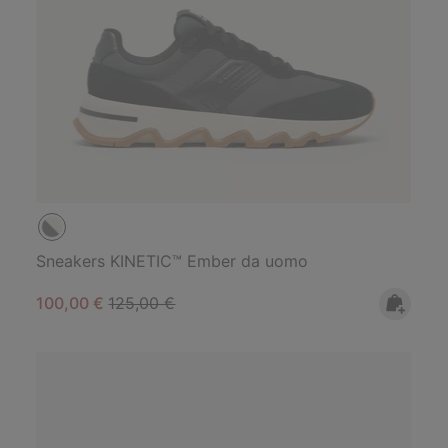
Sneakers KINETIC™ Ember da uomo
Sale price:
Regular price:
100,00 €
125,00 €