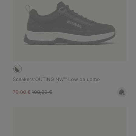
Sneakers OUTING NW™ Low da uomo
Sale price:
Regular price:
70,00 €
100,00 €