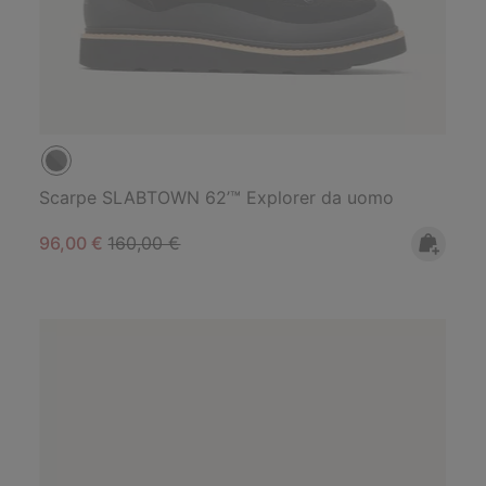
Scarpe SLABTOWN 62’™ Explorer da uomo
Sale price:
Regular price:
96,00 €
160,00 €