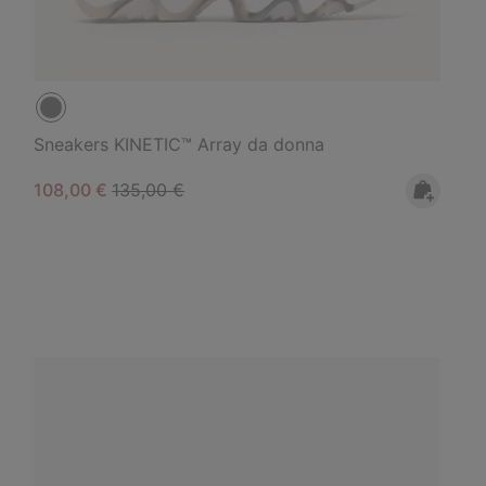
Sneakers KINETIC™ Array da donna
Sale price:
Regular price:
108,00 €
135,00 €