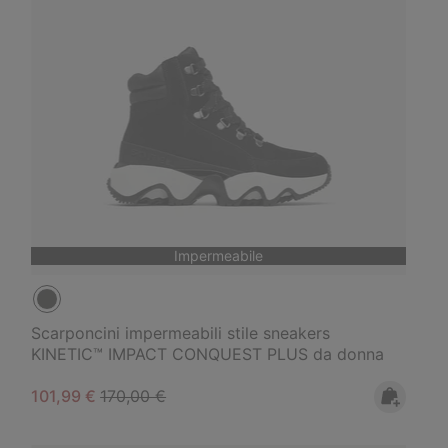
Impermeabile
Scarponcini impermeabili stile sneakers
KINETIC™ IMPACT CONQUEST PLUS da donna
Sale price:
Regular price:
101,99 €
170,00 €