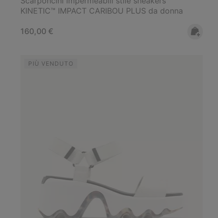
Scarponcini impermeabili stile sneakers
KINETIC™ IMPACT CARIBOU PLUS da donna
Regular price:
160,00 €
PIÙ VENDUTO