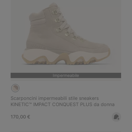
Impermeabile
Scarponcini impermeabili stile sneakers
KINETIC™ IMPACT CONQUEST PLUS da donna
Regular price:
170,00 €