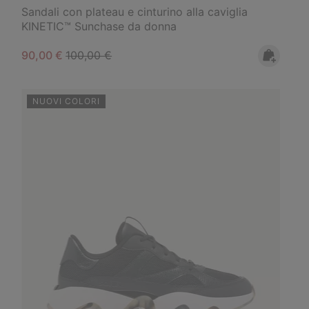
Sandali con plateau e cinturino alla caviglia
KINETIC™ Sunchase da donna
Sale price:
Regular price:
90,00 €
100,00 €
NUOVI COLORI