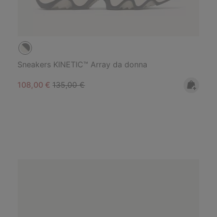
Sneakers KINETIC™ Array da donna
Sale price:
Regular price:
108,00 €
135,00 €