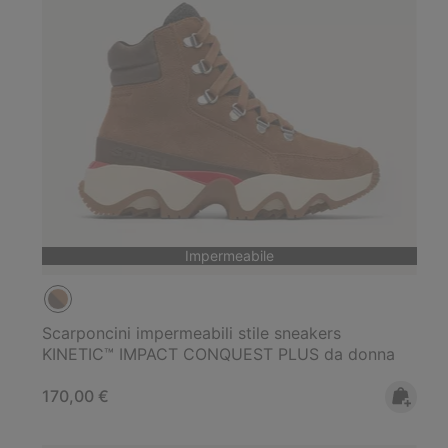
Impermeabile
Scarponcini impermeabili stile sneakers
KINETIC™ IMPACT CONQUEST PLUS da donna
Regular price:
170,00 €