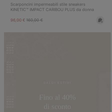
Scarponcini impermeabili stile sneakers
KINETIC™ IMPACT CARIBOU PLUS da donna
Sale price:
Regular price:
96,00 €
160,00 €
SALDI ESTIVI
Fino al 40%
di sconto