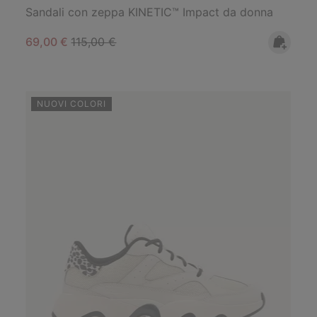
Sandali con zeppa KINETIC™ Impact da donna
Sale price:
Regular price:
69,00 €
115,00 €
NUOVI COLORI