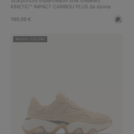
Scarponcini impermeabili stile sneakers
KINETIC™ IMPACT CARIBOU PLUS da donna
Regular price:
160,00 €
NUOVI COLORI