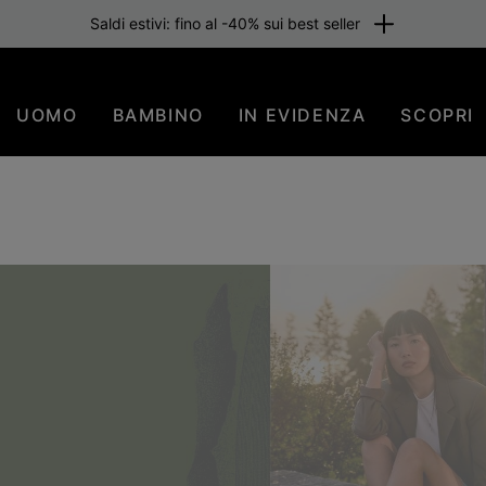
one gratuita per i membri o per importi superiori a 80 €. Iscriviti subi
UOMO
BAMBINO
IN EVIDENZA
SCOPRI