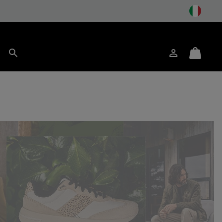
to
Accesso
Mini
Cerca
Cart