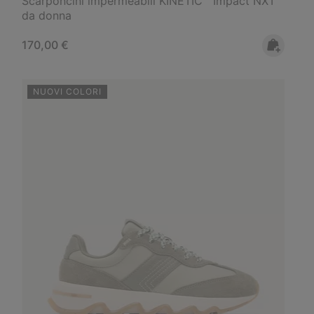
Scarponcini impermeabili KINETIC™ Impact NXT
da donna
Regular price:
170,00 €
NUOVI COLORI