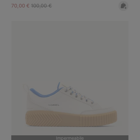
Sale price:
Regular price:
70,00 €
100,00 €
Impermeabile