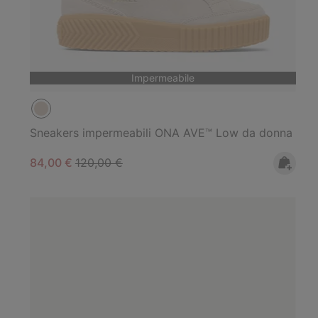
Impermeabile
Sneakers impermeabili ONA AVE™ Low da donna
Sale price:
Regular price:
84,00 €
120,00 €