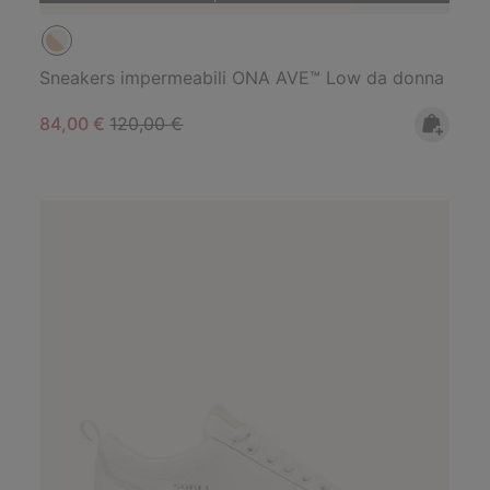
Sneakers impermeabili ONA AVE™ Low da donna
Sale price:
Regular price:
84,00 €
120,00 €