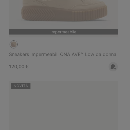
Impermeabile
Sneakers impermeabili ONA AVE™ Low da donna
Regular price:
120,00 €
NOVITÀ