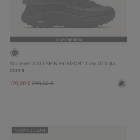
Impermeabile
Sneakers CALLSIGN HORIZON™ Low GTX da
donna
Sale price:
Regular price:
170,00 €
200,00 €
NUOVI COLORI