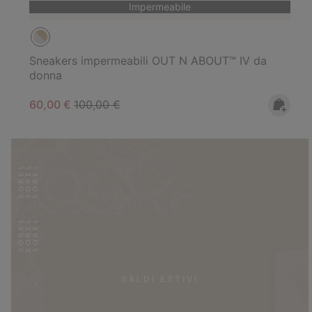
Impermeabile
Sneakers impermeabili OUT N ABOUT™ IV da
donna
Sale price:
Regular price:
60,00 €
100,00 €
SALDI ESTIVI