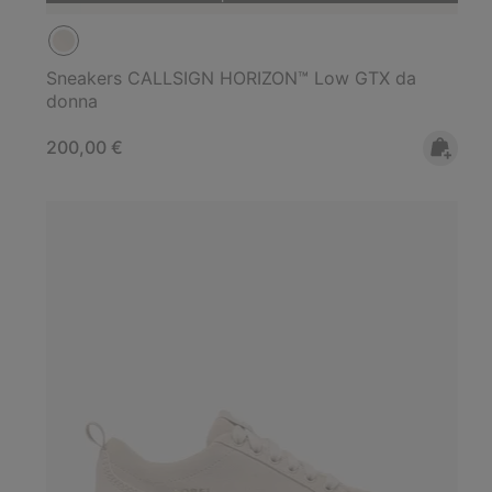
Sneakers CALLSIGN HORIZON™ Low GTX da
donna
Regular price:
200,00 €