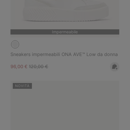
Impermeabile
Sneakers impermeabili ONA AVE™ Low da donna
Sale price:
Regular price:
96,00 €
120,00 €
NOVITÀ