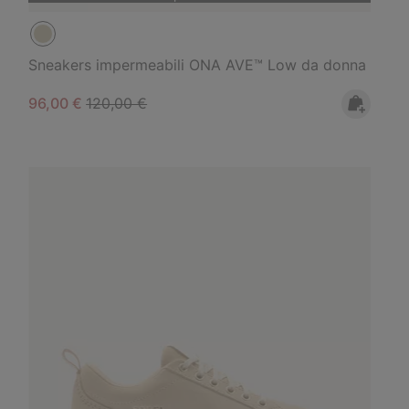
Sneakers impermeabili ONA AVE™ Low da donna
Sale price:
Regular price:
96,00 €
120,00 €