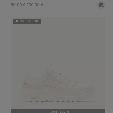
Sale price:
Regular price:
60,00 €
100,00 €
NUOVI COLORI
Impermeabile