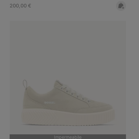
Regular price:
200,00 €
Impermeabile