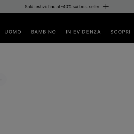
one gratuita per i membri o per importi superiori a 80 €. Iscriviti subi
UOMO
BAMBINO
IN EVIDENZA
SCOPRI
e