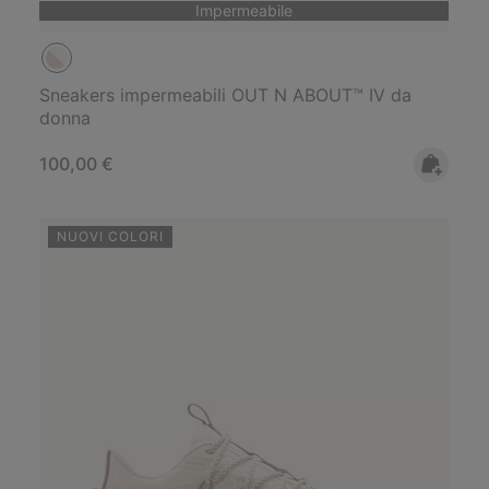
Impermeabile
Sneakers impermeabili OUT N ABOUT™ IV da
donna
Regular price:
100,00 €
NUOVI COLORI