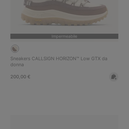
Impermeabile
Sneakers CALLSIGN HORIZON™ Low GTX da
donna
Regular price:
200,00 €