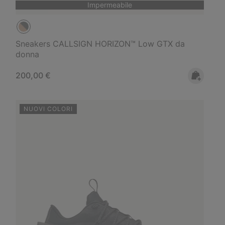
Impermeabile
Sneakers CALLSIGN HORIZON™ Low GTX da
donna
Regular price:
200,00 €
NUOVI COLORI