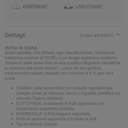
EVERTREAD™
LIVELYFOAM™
Dettagli
Codice #
2164651
Expan
or
ENTRA IN SCENA
collap
Questi sandali, che sfidano ogni classificazione, fondono la
sectio
tradizione outdoor di SOREL e un design audace e moderno.
Tomaia in pelle pieno fiore di alta qualità e linguette metalliche
si uniscono alla suola Kinetic™, unica nel suo genere,
trasformando questo modello con cinturino a Y in una vera
icona.
TOMAIA: pelle pieno fiore con cinturini regolabili alla
caviglia dotati di chiusura velcro. Linguetta metallica sui
cinturini. Fodera sintetica.
SOTTOPIEDE: sottopiede in EVA sagomato con
rivestimento superiore sintetico.
INTERSUOLA: in EVA leggero sagomato.
SUOLA: gomma sagomata con base in EVA.
Tipi di utilizzo: Casual