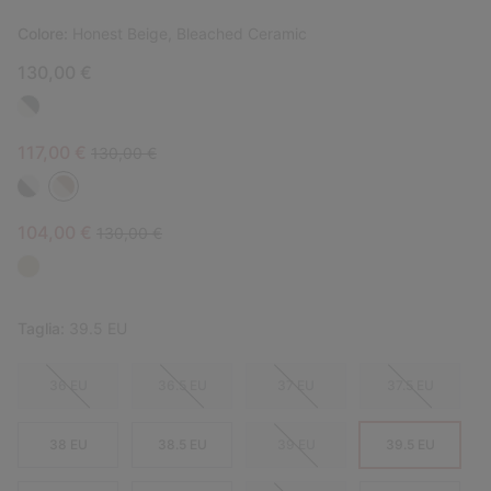
Colore:
Honest Beige, Bleached Ceramic
130,00 €
Sale price:
Regular price:
117,00 €
130,00 €
Sale price:
Regular price:
104,00 €
130,00 €
Taglia:
39.5 EU
36 EU
36.5 EU
37 EU
37.5 EU
38 EU
38.5 EU
39 EU
39.5 EU