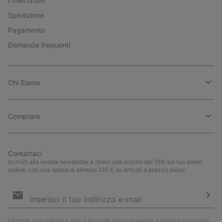
I miei ordini
Spedizione
Pagamento
Domande frequenti
Chi Siamo
Comprare
Contattaci
Iscriviti alla nostra newsletter e ricevi uno sconto del 15% sul tuo primo
ordine, con una spesa di almeno 120 € su articoli a prezzo pieno.
Iscrizione
e-
mail
Iscri
Fornendo il tuo indirizzo e-mail, ti iscrivi alla nostra newsletter e riceverai uno sconto