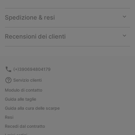
Spedizione & resi
Expan
or
collap
Recensioni dei clienti
sectio
Expan
or
collap
sectio
(+)390694804179
Servizio clienti
Modulo di contatto
Guida alle taglie
Guida alla cura delle scarpe
Resi
Recedi dal contratto