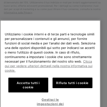
di benvenuto del 15%. Utilizzeremo il tuo indirizzo e-mail per inviarti aggiornamenti su
nuovi arrivi, offerte ed eventi promozionali. Per i dettagli su come tratteremo i tuoi
dati per scopi di marketing e su come puoi ritirare il tuo consenso, consulta la nostra
Informativa sulla Privacy
.
Utilizziamo i cookie interni e di terze parti e tecnologie simili
per personalizzare i contenuti e gli annunci, per fornire
funzioni di social media e per l'analisi dei dati web. Seleziona
una delle opzioni disponibili qui sotto per indicarci se accetti
o meno l'utilizzo di questi cookie. In caso di rifiuto,
continueremo a impostare i cookie che sono strettamente
Italia
necessari per il funzionamento del nostro sito web.
Clicca
BENVENUTO/A IN SOREL.
qui per vedere ulteriori dettagli nella nostra informativa sui
©
2026
Columbia Sportswear Company. Avenue des Morgines, 12 1213
SELEZIONA IL TUO PAESE DI
Petit-Lancy Switzerland. Tutti i diritti riservati.
cookie.
SPEDIZIONE.
Politica sulla privacy
Termini di utilizzo
Accetta tutti i
Rifiuta tutti i cookie
Shopping online disponibile
Condizioni Generali di Vendita
Garanzia
Cookies
Impressum
cookie
Public CBCR
United States
Shoppi
Gestisci le
online
impostazioni dei
Servizio clienti: Lun. - Ven. 9:00 - 13:00 & 14:00 - 18:00
disponib