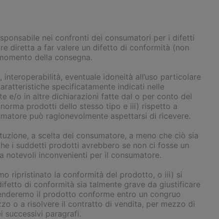
sponsabile nei confronti dei consumatori per i difetti
 diretta a far valere un difetto di conformità (non
l momento della consegna.
, interoperabilità, eventuale idoneità all’uso particolare
ratteristiche specificatamente indicati nelle
te e/o in altre dichiarazioni fatte dal o per conto del
 norma prodotti dello stesso tipo e iii) rispetto a
nsumatore può ragionevolmente aspettarsi di ricevere.
tuzione, a scelta del consumatore, a meno che ciò sia
 che i suddetti prodotti avrebbero se non ci fosse un
enza notevoli inconvenienti per il consumatore.
 ripristinato la conformità del prodotto, o iii) si
 difetto di conformità sia talmente grave da giustificare
 renderemo il prodotto conforme entro un congruo
zo o a risolvere il contratto di vendita, per mezzo di
ei successivi paragrafi.