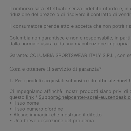
Il rimborso sarà effettuato senza indebito ritardo e, in
riduzione del prezzo o di risolvere il contratto di vendi
Il consumatore prende atto e accetta che non potrà risol
Columbia non garantisce e non è responsabile, in parti
dalla normale usura o da una manutenzione impropria.
Garante: COLUMBIA SPORTSWEAR ITALY S.R.L., con sede l
Com e ottenere il servizio di garanzia?
1. Per i prodotti acquistati sul nostro sito ufficiale Sore
Ci impegniamo affinchè i nostri prodotti siano privi di
questo
link
/
Support@helpcenter-sorel-eu.zendesk.
• Il suo nome
• Il suo numero d'ordine
• Alcune immagini che mostrano il difetto
• Una breve descrizione del problema