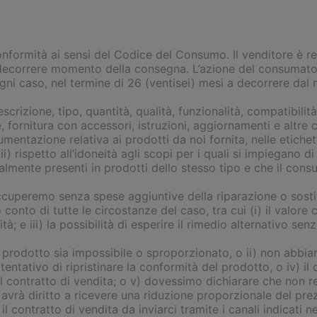
onformità ai sensi del Codice del Consumo. Il venditore è re
decorrere momento della consegna. L’azione del consumatore
ogni caso, nel termine di 26 (ventisei) mesi a decorrere da
scrizione, tipo, quantità, qualità, funzionalità, compatibilità
ornitura con accessori, istruzioni, aggiornamenti e altre ca
cumentazione relativa ai prodotti da noi fornita, nelle etichet
i) rispetto all’idoneità agli scopi per i quali si impiegano di
rmalmente presenti in prodotti dello stesso tipo e che il co
ccuperemo senza spese aggiuntive della riparazione o sosti
onto di tutte le circostanze del caso, tra cui (i) il valore
mità; e iii) la possibilità di esperire il rimedio alternativo s
l prodotto sia impossibile o sproporzionato, o ii) non abbiamo
entativo di ripristinare la conformità del prodotto, o iv) il
el contratto di vendita; o v) dovessimo dichiarare che non
avrà diritto a ricevere una riduzione proporzionale del prez
l contratto di vendita da inviarci tramite i canali indicati n