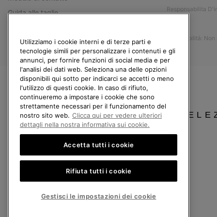
Responsabilita D'
Guida alle taglie
Stampa
Guida alla cura delle scarpe
Accessibilità: Non
Resi
Utilizziamo i cookie interni e di terze parti e
tecnologie simili per personalizzare i contenuti e gli
Recedi dal contratto
annunci, per fornire funzioni di social media e per
l'analisi dei dati web. Seleziona una delle opzioni
I miei ordini
disponibili qui sotto per indicarci se accetti o meno
Spedizione
l'utilizzo di questi cookie. In caso di rifiuto,
continueremo a impostare i cookie che sono
Pagamento
strettamente necessari per il funzionamento del
Domande frequenti
SELE
nostro sito web.
Clicca qui per vedere ulteriori
dettagli nella nostra informativa sui cookie.
Accetta tutti i cookie
Italia
Rifiuta tutti i cookie
©
2026
Columbia Sportswear Company. Avenue des Morgines, 12 1213 Petit-Lancy
Politica sulla privacy
Termini di utilizzo
Condizioni Generali di Vendita
Gestisci le impostazioni dei cookie
Servizio clienti: Lun. - Ven. 9:00 - 13:00 & 14:00 - 18:00
(+)390694804179