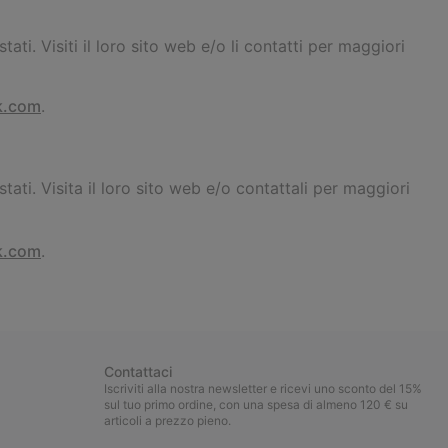
tati. Visiti il loro sito web e/o li contatti per maggiori
k.com
.
stati. Visita il loro sito web e/o contattali per maggiori
k.com
.
Contattaci
Iscriviti alla nostra newsletter e ricevi uno sconto del 15%
sul tuo primo ordine, con una spesa di almeno 120 € su
articoli a prezzo pieno.