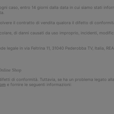
 ogni caso, entro 14 giorni dalla data in cui siamo stati inf
ta.
vere il contratto di vendita qualora il difetto di conformità
colare, di danni causati da uso improprio, incidenti, modif
egale in via Feltrina 11, 31040 Pederobba TV, Italia, REA
l Online Shop
 difetti di conformità. Tuttavia, se ha un problema legato a
com
e fornire le seguenti informazioni: