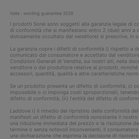
Italia : wording guarantee 2026
I prodotti Sorel sono soggetti alla garanzia legale di c
di conformità che si manifestano entro 2 (due) anni a 
dolosamente occultato dal venditore) si prescrive, in 
La garanzia copre i difetti di conformità i) rispetto a de
comunicato dal consumatore e accettato dal venditore, f
Condizioni Generali di Vendita, sui nostri siti, nella do
venditore o dal produttore relative ai prodotti, nonché i
accessori, quantità, qualità e altre caratteristiche no
Se un prodotto presenta un difetto di conformità, ci o
impossibile o ci imponga costi sproporzionati, tenendo c
difetto di conformità; (ii) l'entità del difetto di confor
Laddove i) il rimedio del ripristino della conformità de
manifesti un difetto di conformità nonostante il nostro t
una riduzione immediata del prezzo o la risoluzione d
termine o senza notevoli inconvenienti, il consumatore 
una dichiarazione che esprima la decisione di risolvere i