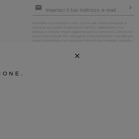
Iscrizione
e-
mail
Iscri
Fornendo il tuo indirizzo e-mail, ti iscrivi alla nostra newsletter e
riceverai uno sconto di benvenuto del 15%. Utilizzeremo il tuo
indirizzo e-mail per inviarti aggiornamenti su nuovi arrivi, offerte ed
eventi promozionali. Per i dettagli su come tratteremo i tuoi dati per
scopi di marketing e su come puoi ritirare il tuo consenso, consulta
la nostra
Informativa sulla Privacy
.
IONE.