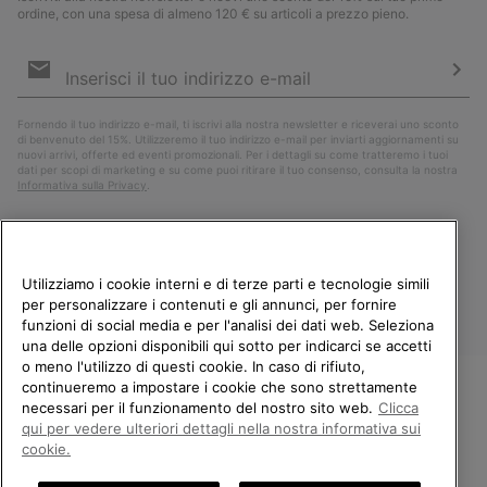
ordine, con una spesa di almeno 120 € su articoli a prezzo pieno.
Iscrizione
e-
mail
Iscri
Fornendo il tuo indirizzo e-mail, ti iscrivi alla nostra newsletter e riceverai uno sconto
di benvenuto del 15%. Utilizzeremo il tuo indirizzo e-mail per inviarti aggiornamenti su
nuovi arrivi, offerte ed eventi promozionali. Per i dettagli su come tratteremo i tuoi
dati per scopi di marketing e su come puoi ritirare il tuo consenso, consulta la nostra
Informativa sulla Privacy
.
Utilizziamo i cookie interni e di terze parti e tecnologie simili
per personalizzare i contenuti e gli annunci, per fornire
funzioni di social media e per l'analisi dei dati web. Seleziona
una delle opzioni disponibili qui sotto per indicarci se accetti
o meno l'utilizzo di questi cookie. In caso di rifiuto,
continueremo a impostare i cookie che sono strettamente
Italia
necessari per il funzionamento del nostro sito web.
Clicca
BENVENUTO/A IN SOREL.
qui per vedere ulteriori dettagli nella nostra informativa sui
©
2026
Columbia Sportswear Company. Avenue des Morgines, 12 1213
SELEZIONA IL TUO PAESE DI
Petit-Lancy Switzerland. Tutti i diritti riservati.
cookie.
SPEDIZIONE.
Politica sulla privacy
Termini di utilizzo