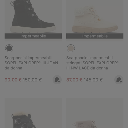
Impermeabile
Impermeabile
Scarponcini impermeabili
Scarponcini impermeabili
SOREL EXPLORER™ III JOAN
stringati SOREL EXPLORER™
da donna
III NW LACE da donna
Sale price:
Regular price:
Sale price:
Regular price:
90,00 €
150,00 €
87,00 €
145,00 €