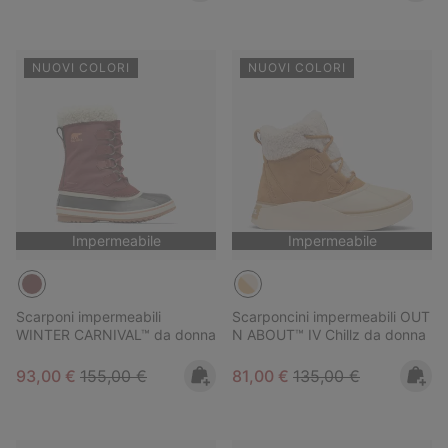
NUOVI COLORI
NUOVI COLORI
Impermeabile
Impermeabile
Scarponi impermeabili
Scarponcini impermeabili OUT
WINTER CARNIVAL™ da donna
N ABOUT™ IV Chillz da donna
Sale price:
Regular price:
Sale price:
Regular price:
93,00 €
155,00 €
81,00 €
135,00 €