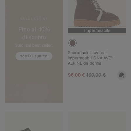
SALDI ESTIVI
Fino al 40%
Impermeabile
di sconto
Saldi sui best seller.
Scarponcini invernali
SCOPRI SUBITO
impermeabili ONA AVE™
ALPINE da donna
Sale price:
Regular price:
96,00 €
160,00 €