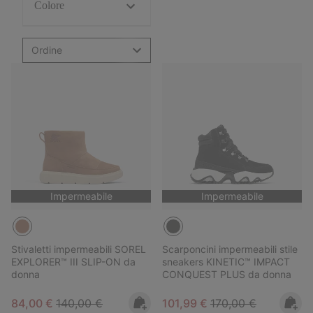
Colore
Ordine
Impermeabile
Impermeabile
Stivaletti impermeabili SOREL
Scarponcini impermeabili stile
EXPLORER™ III SLIP-ON da
sneakers KINETIC™ IMPACT
donna
CONQUEST PLUS da donna
Sale price:
Regular price:
Sale price:
Regular price:
84,00 €
140,00 €
101,99 €
170,00 €