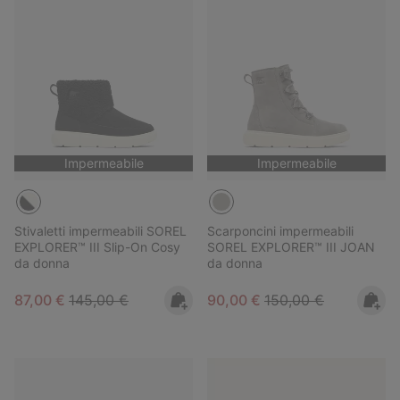
Impermeabile
Impermeabile
Stivaletti impermeabili SOREL
Scarponcini impermeabili
EXPLORER™ III Slip-On Cosy
SOREL EXPLORER™ III JOAN
da donna
da donna
Sale price:
Regular price:
Sale price:
Regular price:
87,00 €
145,00 €
90,00 €
150,00 €