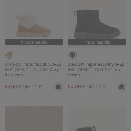
Impermeabile
Impermeabile
Stivaletti impermeabili SOREL
Stivaletti impermeabili SOREL
EXPLORER™ III Slip-On Cosy
EXPLORER™ III SLIP-ON da
da donna
donna
Sale price:
Regular price:
Sale price:
Regular price:
87,00 €
145,00 €
84,00 €
140,00 €