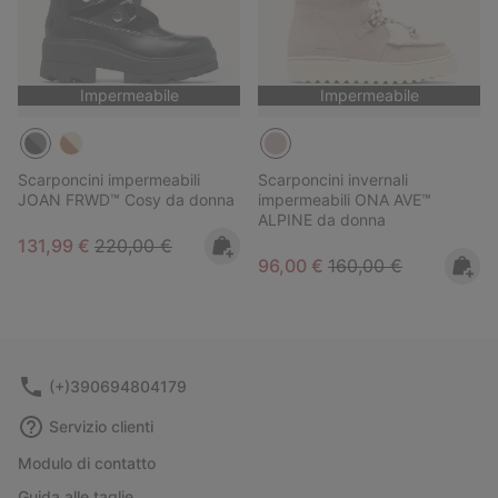
Impermeabile
Impermeabile
Scarponcini impermeabili
Scarponcini invernali
JOAN FRWD™ Cosy da donna
impermeabili ONA AVE™
ALPINE da donna
Sale price:
Regular price:
131,99 €
220,00 €
Sale price:
Regular price:
96,00 €
160,00 €
(+)390694804179
Servizio clienti
Modulo di contatto
Guida alle taglie