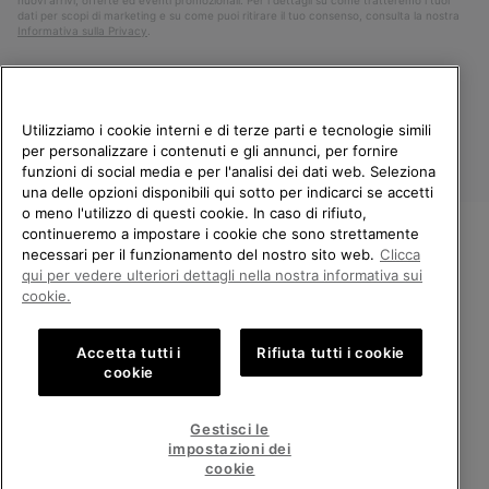
nuovi arrivi, offerte ed eventi promozionali. Per i dettagli su come tratteremo i tuoi
dati per scopi di marketing e su come puoi ritirare il tuo consenso, consulta la nostra
Informativa sulla Privacy
.
Utilizziamo i cookie interni e di terze parti e tecnologie simili
per personalizzare i contenuti e gli annunci, per fornire
funzioni di social media e per l'analisi dei dati web. Seleziona
una delle opzioni disponibili qui sotto per indicarci se accetti
o meno l'utilizzo di questi cookie. In caso di rifiuto,
continueremo a impostare i cookie che sono strettamente
Italia
necessari per il funzionamento del nostro sito web.
Clicca
BENVENUTO/A IN SOREL.
qui per vedere ulteriori dettagli nella nostra informativa sui
©
2026
Columbia Sportswear Company. Avenue des Morgines, 12 1213
SELEZIONA IL TUO PAESE DI
cookie.
Petit-Lancy Switzerland. Tutti i diritti riservati.
SPEDIZIONE.
Politica sulla privacy
Termini di utilizzo
Accetta tutti i
Rifiuta tutti i cookie
Shopping online disponibile
Condizioni Generali di Vendita
Garanzia
Cookies
Impressum
cookie
Public CBCR
United States
Shoppi
Gestisci le
online
impostazioni dei
Servizio clienti: Lun. - Ven. 9:00 - 13:00 & 14:00 - 18:00
disponib
Italy
Italia
Shoppi
(+)390694804179
cookie