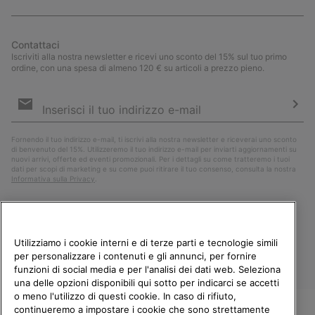
Contattaci
Iscriviti alla nostra newsletter e ricevi uno sconto del 15% sul tuo primo
ordine, con una spesa di almeno 120 € su articoli a prezzo pieno.
Iscrizione
e-
mail
Iscri
Fornendo il tuo indirizzo e-mail, ti iscrivi alla nostra newsletter e riceverai uno sconto
di benvenuto del 15%. Utilizzeremo il tuo indirizzo e-mail per inviarti aggiornamenti su
nuovi arrivi, offerte ed eventi promozionali. Per i dettagli su come tratteremo i tuoi
dati per scopi di marketing e su come puoi ritirare il tuo consenso, consulta la nostra
Informativa sulla Privacy
.
Utilizziamo i cookie interni e di terze parti e tecnologie simili
per personalizzare i contenuti e gli annunci, per fornire
funzioni di social media e per l'analisi dei dati web. Seleziona
una delle opzioni disponibili qui sotto per indicarci se accetti
o meno l'utilizzo di questi cookie. In caso di rifiuto,
continueremo a impostare i cookie che sono strettamente
Italia