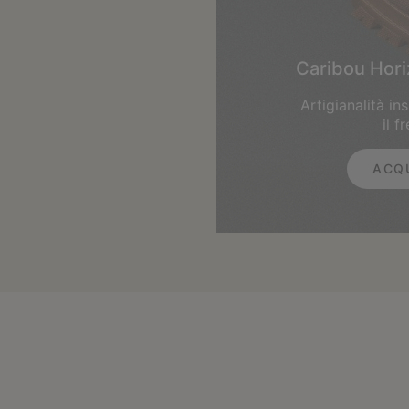
Caribou Hor
Artigianalità in
il f
ACQ