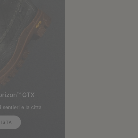
orizon™ GTX
sentieri e la città
ISTA