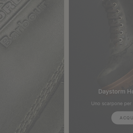
Daystorm H
Uno scarpone per i 
ACQU