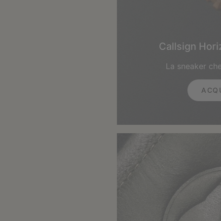
Callsign Hor
La sneaker che
ACQ