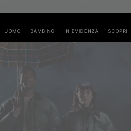
one gratuita per i membri o per importi superiori a 80 €. Iscriviti subi
UOMO
BAMBINO
IN EVIDENZA
SCOPRI