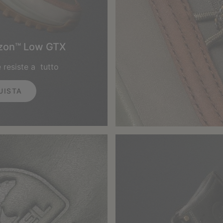
izon™ Low GTX
 resiste a tutto
UISTA