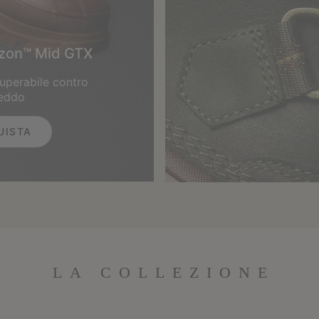
izon™ Mid GTX
superabile contro
reddo
UISTA
LA COLLEZIONE