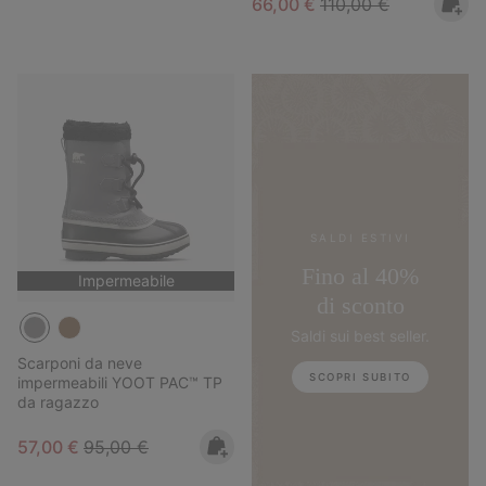
Sale price:
Regular price:
66,00 €
110,00 €
SALDI ESTIVI
Fino al 40%
Impermeabile
di sconto
Saldi sui best seller.
Scarponi da neve
SCOPRI SUBITO
impermeabili YOOT PAC™ TP
da ragazzo
Sale price:
Regular price:
57,00 €
95,00 €