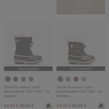
Impermeabile
Impermeabile
Stivali da neve in nylon
Stivali da neve in nylon
impermeabili YOOT PAC™ da
impermeabili YOOT PAC™ da
ragazzo
bambino
Sale price:
Regular price:
Sale price:
Regular price:
54,00 €
90,00 €
54,00 €
90,00 €