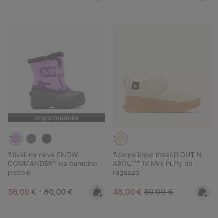
Impermeabile
Stivali da neve SNOW
Scarpe impermeabili OUT N
COMMANDER™ da bambino
ABOUT™ IV Mini Puffy da
piccolo
ragazzo
Minimum sale price:
Maximum price:
Sale price:
Regular price:
36,00 €
-
60,00 €
48,00 €
80,00 €