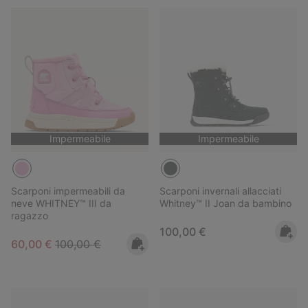
Impermeabile
Impermeabile
Scarponi impermeabili da
Scarponi invernali allacciati
neve WHITNEY™ III da
Whitney™ II Joan da bambino
ragazzo
Regular price:
100,00 €
Sale price:
Regular price:
60,00 €
100,00 €