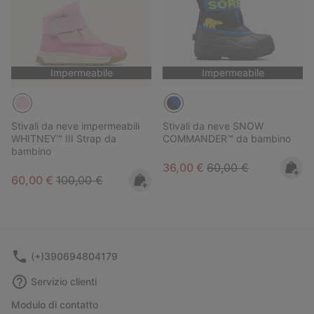
Impermeabile
Impermeabile
Stivali da neve impermeabili
Stivali da neve SNOW
WHITNEY™ III Strap da
COMMANDER™ da bambino
bambino
Sale price:
Regular price:
36,00 €
60,00 €
Sale price:
Regular price:
60,00 €
100,00 €
(+)390694804179
Servizio clienti
Modulo di contatto