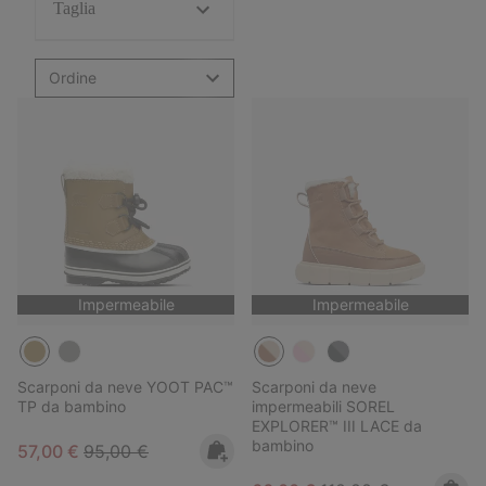
Taglia
Ordine
Impermeabile
Impermeabile
Scarponi da neve YOOT PAC™
Scarponi da neve
TP da bambino
impermeabili SOREL
EXPLORER™ III LACE da
bambino
Sale price:
Regular price:
57,00 €
95,00 €