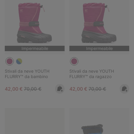
Impermeabile
Impermeabile
Stivali da neve YOUTH
Stivali da neve YOUTH
FLURRY™ da bambino
FLURRY™ da ragazzo
Sale price:
Regular price:
Sale price:
Regular price:
42,00 €
70,00 €
42,00 €
70,00 €