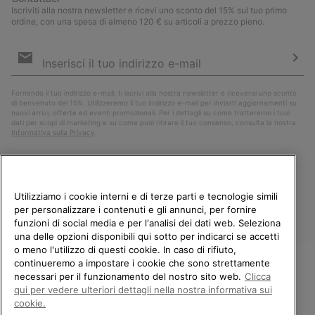
Iscriviti alla nostra newsletter e ricevi uno sconto del 15% sul tuo primo
ordine, con una spesa di almeno 120 € su articoli a prezzo pieno.
Iscrizione
e-
mail
Iscri
Fornendo il tuo indirizzo e-mail, ti iscrivi alla nostra newsletter e riceverai uno sconto
di benvenuto del 15%. Utilizzeremo il tuo indirizzo e-mail per inviarti aggiornamenti su
nuovi arrivi, offerte ed eventi promozionali. Per i dettagli su come tratteremo i tuoi
dati per scopi di marketing e su come puoi ritirare il tuo consenso, consulta la nostra
Informativa sulla Privacy
.
Utilizziamo i cookie interni e di terze parti e tecnologie simili
per personalizzare i contenuti e gli annunci, per fornire
funzioni di social media e per l'analisi dei dati web. Seleziona
una delle opzioni disponibili qui sotto per indicarci se accetti
o meno l'utilizzo di questi cookie. In caso di rifiuto,
continueremo a impostare i cookie che sono strettamente
Italia
necessari per il funzionamento del nostro sito web.
Clicca
BENVENUTO/A IN SOREL.
qui per vedere ulteriori dettagli nella nostra informativa sui
©
2026
Columbia Sportswear Company. Avenue des Morgines, 12 1213
SELEZIONA IL TUO PAESE DI
Petit-Lancy Switzerland. Tutti i diritti riservati.
cookie.
SPEDIZIONE.