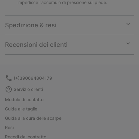
impedisce l'accumulo di pressione sul piede.
Spedizione & resi
Expan
or
collap
Recensioni dei clienti
sectio
Expan
or
collap
sectio
(+)390694804179
Servizio clienti
Modulo di contatto
Guida alle taglie
Guida alla cura delle scarpe
Resi
Recedi dal contratto