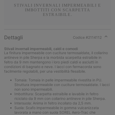
STIVALI INVERNALI IMPERMEABILI E
IMBOTTITI CON SCARPETTA
ESTRAIBILE.
Dettagli
Codice #
2114112
Expan
or
Stivali invernali impermeabili, caldi e comodi
collap
La finitura impermeabile con cuciture termosaldate, il collarino
sectio
antineve in pile Sherpa e la morbida scarpetta estraibile in
feltro da 9 mm mantengono i loro piedi caldi e asciutti in
condizioni di bagnato e neve. I lacci con fermacorda sono
facilmente regolabili, per una vestibilità flessibile.
Tomaia: Tomaia in pelle impermeabile rivestita in PU.
Struttura impermeabile con cuciture termosaldate. I lacci
non sono impermeabili.
Imbottitura: Scarpetta estraibile e lavabile in feltro
riciclato da 9 mm con collarino antineve in pile Sherpa.
Intersuola: Anima in feltro incollato da 2,5 mm.
Suola: Scafo impermeabile in gomma vulcanizzata
lavorata a mano con suola SOREL Aero-Trac che