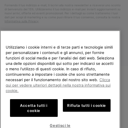
Fornendo il tuo indirizzo e-mail, ti iscrivi alla nostra newsletter e riceverai uno sconto
di benvenuto del 15%. Utilizzeremo il tuo indirizzo e-mail per inviarti aggiornamenti su
nuovi arrivi, offerte ed eventi promozionali. Per i dettagli su come tratteremo i tuoi
dati per scopi di marketing e su come puoi ritirare il tuo consenso, consulta la nostra
Informativa sulla Privacy
.
Utilizziamo i cookie interni e di terze parti e tecnologie simili
per personalizzare i contenuti e gli annunci, per fornire
funzioni di social media e per l'analisi dei dati web. Seleziona
una delle opzioni disponibili qui sotto per indicarci se accetti
o meno l'utilizzo di questi cookie. In caso di rifiuto,
continueremo a impostare i cookie che sono strettamente
Italia
necessari per il funzionamento del nostro sito web.
Clicca
BENVENUTO/A IN SOREL.
qui per vedere ulteriori dettagli nella nostra informativa sui
©
2026
Columbia Sportswear Company. Avenue des Morgines, 12 1213
SELEZIONA IL TUO PAESE DI
cookie.
Petit-Lancy Switzerland. Tutti i diritti riservati.
SPEDIZIONE.
Politica sulla privacy
Termini di utilizzo
Accetta tutti i
Rifiuta tutti i cookie
Shopping online disponibile
Condizioni Generali di Vendita
Garanzia
Cookies
Impressum
cookie
Public CBCR
United States
Shoppi
Gestisci le
online