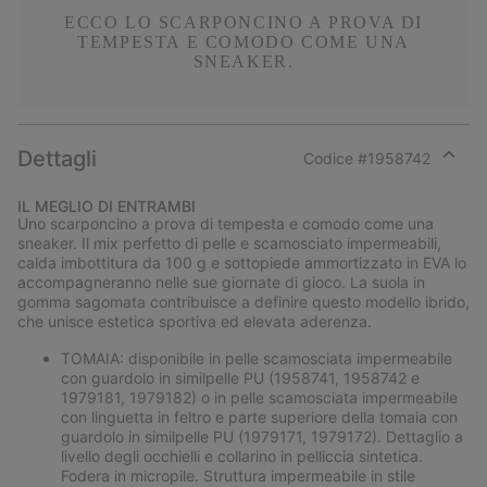
ECCO LO SCARPONCINO A PROVA DI
TEMPESTA E COMODO COME UNA
SNEAKER.
Dettagli
Codice #
1958742
Expan
or
IL MEGLIO DI ENTRAMBI
collap
Uno scarponcino a prova di tempesta e comodo come una
sectio
sneaker. Il mix perfetto di pelle e scamosciato impermeabili,
calda imbottitura da 100 g e sottopiede ammortizzato in EVA lo
accompagneranno nelle sue giornate di gioco. La suola in
gomma sagomata contribuisce a definire questo modello ibrido,
che unisce estetica sportiva ed elevata aderenza.
TOMAIA: disponibile in pelle scamosciata impermeabile
con guardolo in similpelle PU (1958741, 1958742 e
1979181, 1979182) o in pelle scamosciata impermeabile
con linguetta in feltro e parte superiore della tomaia con
guardolo in similpelle PU (1979171, 1979172). Dettaglio a
livello degli occhielli e collarino in pelliccia sintetica.
Fodera in micropile. Struttura impermeabile in stile