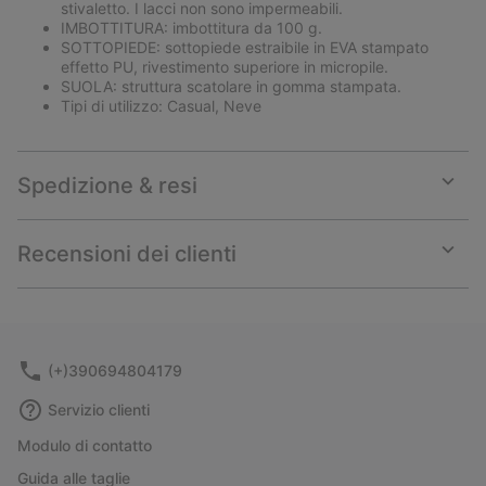
stivaletto. I lacci non sono impermeabili.
IMBOTTITURA: imbottitura da 100 g.
SOTTOPIEDE: sottopiede estraibile in EVA stampato
effetto PU, rivestimento superiore in micropile.
SUOLA: struttura scatolare in gomma stampata.
Tipi di utilizzo: Casual, Neve
Spedizione & resi
Expan
or
collap
Recensioni dei clienti
sectio
Expan
or
collap
sectio
(+)390694804179
Servizio clienti
Modulo di contatto
Guida alle taglie