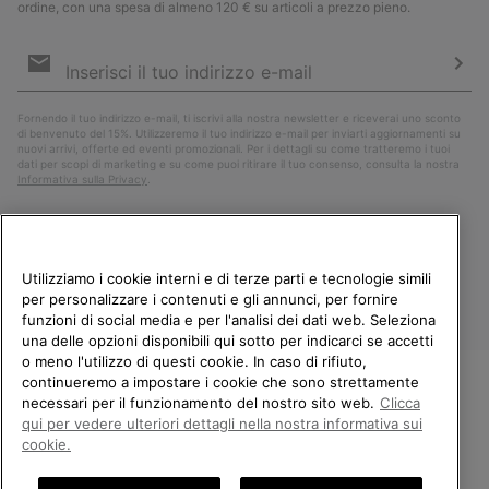
ordine, con una spesa di almeno 120 € su articoli a prezzo pieno.
Iscrizione
e-
mail
Iscri
Fornendo il tuo indirizzo e-mail, ti iscrivi alla nostra newsletter e riceverai uno sconto
di benvenuto del 15%. Utilizzeremo il tuo indirizzo e-mail per inviarti aggiornamenti su
nuovi arrivi, offerte ed eventi promozionali. Per i dettagli su come tratteremo i tuoi
dati per scopi di marketing e su come puoi ritirare il tuo consenso, consulta la nostra
Informativa sulla Privacy
.
Utilizziamo i cookie interni e di terze parti e tecnologie simili
per personalizzare i contenuti e gli annunci, per fornire
funzioni di social media e per l'analisi dei dati web. Seleziona
una delle opzioni disponibili qui sotto per indicarci se accetti
o meno l'utilizzo di questi cookie. In caso di rifiuto,
continueremo a impostare i cookie che sono strettamente
Italia
necessari per il funzionamento del nostro sito web.
Clicca
BENVENUTO/A IN SOREL.
qui per vedere ulteriori dettagli nella nostra informativa sui
©
2026
Columbia Sportswear Company. Avenue des Morgines, 12 1213
SELEZIONA IL TUO PAESE DI
cookie.
Petit-Lancy Switzerland. Tutti i diritti riservati.
SPEDIZIONE.
Politica sulla privacy
Termini di utilizzo