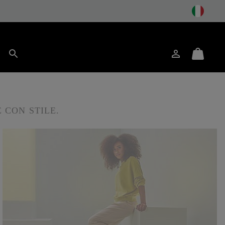
to
Accesso
Mini
Cerca
Cart
 CON STILE.