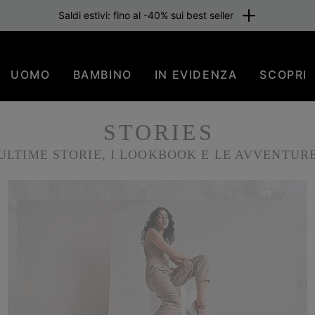
one gratuita per i membri o per importi superiori a 80 €. Iscriviti subi
UOMO
BAMBINO
IN EVIDENZA
SCOPRI
STORIES
ULTIME STORIE, I LOOKBOOK E LE AVVENTURE