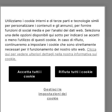
Utilizziamo i cookie interni e di terze parti e tecnologie simili
per personalizzare i contenuti e gli annunci, per fornire
funzioni di social media e per l'analisi dei dati web. Seleziona
una delle opzioni disponibili qui sotto per indicarci se accetti
o meno l'utilizzo di questi cookie. In caso di rifiuto,
continueremo a impostare i cookie che sono strettamente
Italia
necessari per il funzionamento del nostro sito web.
Clicca
BENVENUTO/A IN SOREL.
qui per vedere ulteriori dettagli nella nostra informativa sui
©
2026
Columbia Sportswear Company. Avenue des Morgines, 12 1213
SELEZIONA IL TUO PAESE DI
cookie.
Petit-Lancy Switzerland. Tutti i diritti riservati.
SPEDIZIONE.
Politica sulla privacy
Termini di utilizzo
Accetta tutti i
Rifiuta tutti i cookie
Shopping online disponibile
Condizioni Generali di Vendita
Garanzia
Cookies
Impressum
cookie
Public CBCR
United States
Shoppi
Gestisci le
online
impostazioni dei
Servizio clienti: Lun. - Ven. 9:00 - 13:00 & 14:00 - 18:00
disponib
Italy
Italia
Shoppi
(+)390694804179
cookie
online
disponib
VISUALIZZA TUTTI I PAESI