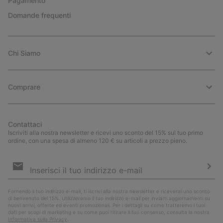
Pagamento
Domande frequenti
Chi Siamo
Comprare
Contattaci
Iscriviti alla nostra newsletter e ricevi uno sconto del 15% sul tuo primo
ordine, con una spesa di almeno 120 € su articoli a prezzo pieno.
Iscrizione
e-
mail
Iscri
Fornendo il tuo indirizzo e-mail, ti iscrivi alla nostra newsletter e riceverai uno sconto
di benvenuto del 15%. Utilizzeremo il tuo indirizzo e-mail per inviarti aggiornamenti su
nuovi arrivi, offerte ed eventi promozionali. Per i dettagli su come tratteremo i tuoi
dati per scopi di marketing e su come puoi ritirare il tuo consenso, consulta la nostra
Informativa sulla Privacy
.