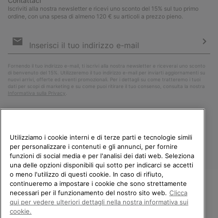
Contattaci
Iscriviti alla nostra newsletter e ricevi uno sconto del 15% sul tuo primo
ordine, con una spesa di almeno 120 € su articoli a prezzo pieno.
Iscrizione
e-
mail
Iscri
Fornendo il tuo indirizzo e-mail, ti iscrivi alla nostra newsletter e riceverai uno sconto
di benvenuto del 15%. Utilizzeremo il tuo indirizzo e-mail per inviarti aggiornamenti su
nuovi arrivi, offerte ed eventi promozionali. Per i dettagli su come tratteremo i tuoi
dati per scopi di marketing e su come puoi ritirare il tuo consenso, consulta la nostra
Informativa sulla Privacy
.
Utilizziamo i cookie interni e di terze parti e tecnologie simili
per personalizzare i contenuti e gli annunci, per fornire
funzioni di social media e per l'analisi dei dati web. Seleziona
una delle opzioni disponibili qui sotto per indicarci se accetti
o meno l'utilizzo di questi cookie. In caso di rifiuto,
continueremo a impostare i cookie che sono strettamente
Italia
necessari per il funzionamento del nostro sito web.
Clicca
BENVENUTO/A IN SOREL.
qui per vedere ulteriori dettagli nella nostra informativa sui
©
2026
Columbia Sportswear Company. Avenue des Morgines, 12 1213
SELEZIONA IL TUO PAESE DI
cookie.
Petit-Lancy Switzerland. Tutti i diritti riservati.
SPEDIZIONE.