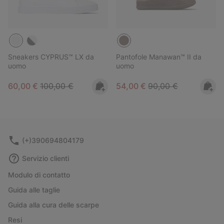
Sneakers CYPRUS™ LX da
Pantofole Manawan™ II da
uomo
uomo
Sale price:
Regular price:
Sale price:
Regular price:
60,00 €
100,00 €
54,00 €
90,00 €
(+)390694804179
Servizio clienti
Modulo di contatto
Guida alle taglie
Guida alla cura delle scarpe
Resi