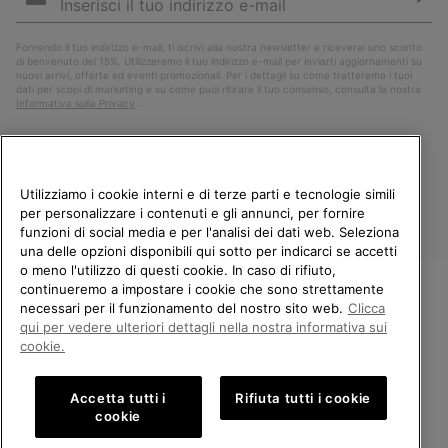
mail
Iscri
Fornendo il tuo indirizzo e-mail, ti iscrivi alla nostra newsletter e riceverai uno sconto
di benvenuto del 15%. Utilizzeremo il tuo indirizzo e-mail per inviarti aggiornamenti su
nuovi arrivi, offerte ed eventi promozionali. Per i dettagli su come tratteremo i tuoi
dati per scopi di marketing e su come puoi ritirare il tuo consenso, consulta la nostra
Informativa sulla Privacy
.
Utilizziamo i cookie interni e di terze parti e tecnologie simili
per personalizzare i contenuti e gli annunci, per fornire
funzioni di social media e per l'analisi dei dati web. Seleziona
una delle opzioni disponibili qui sotto per indicarci se accetti
o meno l'utilizzo di questi cookie. In caso di rifiuto,
continueremo a impostare i cookie che sono strettamente
Italia
necessari per il funzionamento del nostro sito web.
Clicca
BENVENUTO/A IN SOREL.
qui per vedere ulteriori dettagli nella nostra informativa sui
©
2026
Columbia Sportswear Company. Avenue des Morgines, 12 1213
SELEZIONA IL TUO PAESE DI
cookie.
Petit-Lancy Switzerland. Tutti i diritti riservati.
SPEDIZIONE.
Politica sulla privacy
Termini di utilizzo
Accetta tutti i
Rifiuta tutti i cookie
Shopping online disponibile
Condizioni Generali di Vendita
Garanzia
Cookies
Impressum
cookie
Public CBCR