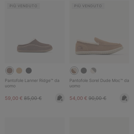
PIÙ VENDUTO
PIÙ VENDUTO
Pantofole Lanner Ridge™ da
Pantofole Sorel Dude Moc™ da
uomo
uomo
Sale price:
Regular price:
Sale price:
Regular price:
59,00 €
85,00 €
54,00 €
90,00 €