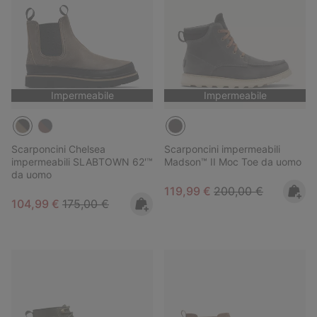
Impermeabile
Impermeabile
Scarponcini Chelsea
Scarponcini impermeabili
impermeabili SLABTOWN 62'™
Madson™ II Moc Toe da uomo
da uomo
Sale price:
Regular price:
119,99 €
200,00 €
Sale price:
Regular price:
104,99 €
175,00 €