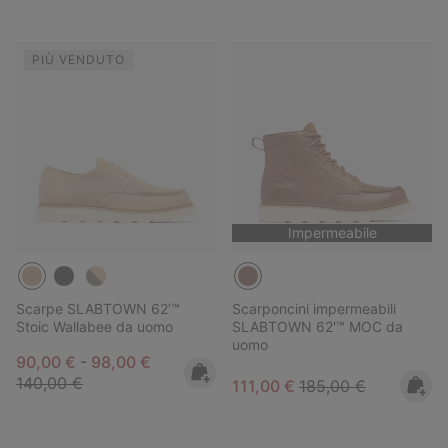
PIÙ VENDUTO
Impermeabile
Scarpe SLABTOWN 62’™
Scarponcini impermeabili
Stoic Wallabee da uomo
SLABTOWN 62'™ MOC da
uomo
Minimum sale price:
Maximum sale price:
Regular price:
90,00 €
-
98,00 €
140,00 €
Sale price:
Regular price:
111,00 €
185,00 €