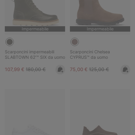
Impermeabile
Impermeabile
Scarponcini impermeabili
Scarponcini Chelsea
SLABTOWN 62'™ SIX da uomo
CYPRUS™ da uomo
Sale price:
Regular price:
Sale price:
Regular price:
107,99 €
180,00 €
75,00 €
125,00 €