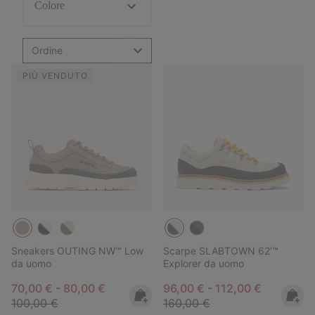
Colore
Ordine
PIÙ VENDUTO
Sneakers OUTING NW™ Low
Scarpe SLABTOWN 62’™
da uomo
Explorer da uomo
Minimum sale price:
Maximum sale price:
Regular price:
Minimum sale price:
Maximum sale pric
Regular pr
70,00 €
-
80,00 €
96,00 €
-
112,00 €
100,00 €
160,00 €