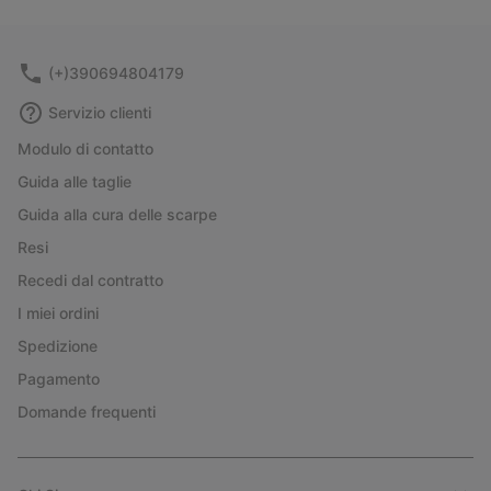
collap
sectio
(+)390694804179
Servizio clienti
Modulo di contatto
Guida alle taglie
Guida alla cura delle scarpe
Resi
Recedi dal contratto
I miei ordini
Spedizione
Pagamento
Domande frequenti