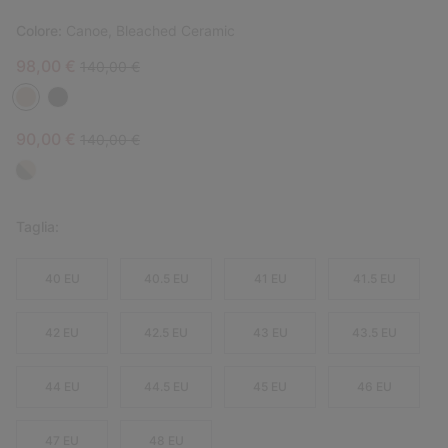
Colore:
Canoe, Bleached Ceramic
Sale price:
Regular price:
98,00 €
140,00 €
Sale price:
Regular price:
90,00 €
140,00 €
Taglia:
40 EU
40.5 EU
41 EU
41.5 EU
42 EU
42.5 EU
43 EU
43.5 EU
44 EU
44.5 EU
45 EU
46 EU
47 EU
48 EU