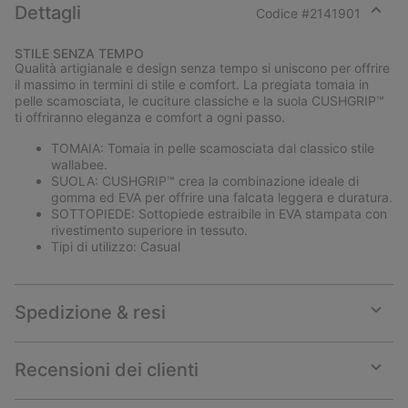
Dettagli
Codice #
2141901
Expan
or
STILE SENZA TEMPO
collap
Qualità artigianale e design senza tempo si uniscono per offrire
sectio
il massimo in termini di stile e comfort. La pregiata tomaia in
pelle scamosciata, le cuciture classiche e la suola CUSHGRIP™
ti offriranno eleganza e comfort a ogni passo.
TOMAIA: Tomaia in pelle scamosciata dal classico stile
wallabee.
SUOLA: CUSHGRIP™ crea la combinazione ideale di
gomma ed EVA per offrire una falcata leggera e duratura.
SOTTOPIEDE: Sottopiede estraibile in EVA stampata con
rivestimento superiore in tessuto.
Tipi di utilizzo: Casual
Spedizione & resi
Expan
or
collap
Recensioni dei clienti
sectio
Expan
or