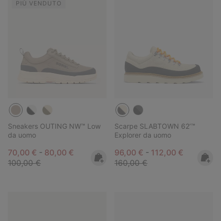
PIÙ VENDUTO
Sneakers OUTING NW™ Low
Scarpe SLABTOWN 62’™
da uomo
Explorer da uomo
Minimum sale price:
Maximum sale price:
Regular price:
Minimum sale price:
Maximum sale pric
Regular pr
70,00 €
-
80,00 €
96,00 €
-
112,00 €
100,00 €
160,00 €