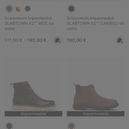
Scarponcini impermeabili
Scarponcini impermeabili
SLABTOWN 62'™ MOC da
SLABTOWN 62'™ CARIBOU da
uomo
uomo
Minimum sale price:
Maximum price:
Regular price:
111,00 €
-
185,00 €
190,00 €
Impermeabile
Impermeabile