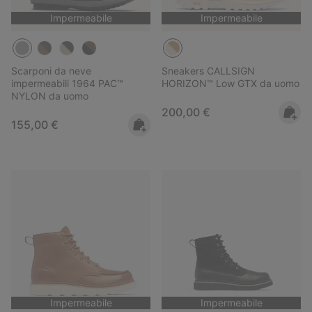
Impermeabile
Impermeabile
Scarponi da neve
Sneakers CALLSIGN
impermeabili 1964 PAC™
HORIZON™ Low GTX da uomo
NYLON da uomo
Regular price:
200,00 €
Regular price:
155,00 €
Impermeabile
Impermeabile