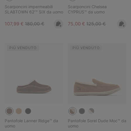
Scarponcini impermeabili
Scarponcini Chelsea
SLABTOWN 62'™ SIX da uomo
CYPRUS™ da uomo
Sale price:
Regular price:
Sale price:
Regular price:
107,99 €
180,00 €
75,00 €
125,00 €
PIÙ VENDUTO
PIÙ VENDUTO
Pantofole Lanner Ridge™ da
Pantofole Sorel Dude Moc™ da
uomo
uomo