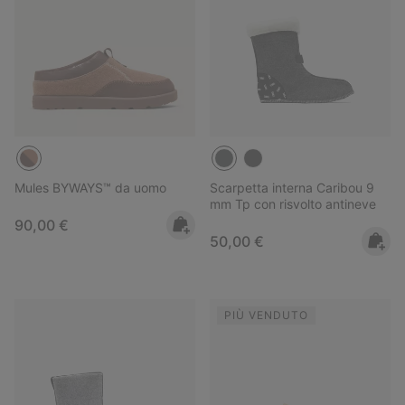
Mules BYWAYS™ da uomo
Scarpetta interna Caribou 9
mm Tp con risvolto antineve
Regular price:
90,00 €
Regular price:
50,00 €
PIÙ VENDUTO