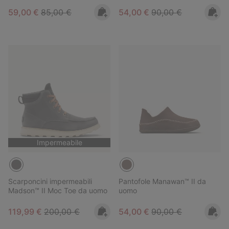
Sale price:
Regular price:
Sale price:
Regular price:
59,00 €
85,00 €
54,00 €
90,00 €
Impermeabile
Scarponcini impermeabili
Pantofole Manawan™ II da
Madson™ II Moc Toe da uomo
uomo
Sale price:
Regular price:
Sale price:
Regular price:
119,99 €
200,00 €
54,00 €
90,00 €