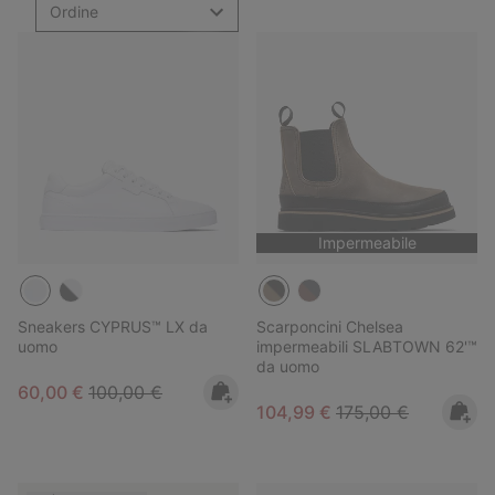
Ordine
Impermeabile
Sneakers CYPRUS™ LX da
Scarponcini Chelsea
uomo
impermeabili SLABTOWN 62'™
da uomo
Sale price:
Regular price:
60,00 €
100,00 €
Sale price:
Regular price:
104,99 €
175,00 €