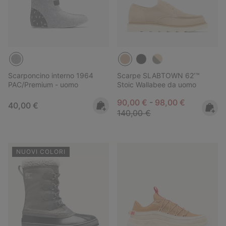
Scarponcino interno 1964
Scarpe SLABTOWN 62’™
PAC/Premium - uomo
Stoic Wallabee da uomo
Minimum sale price:
Maximum sale pric
Regular pr
90,00 €
-
98,00 €
Regular price:
40,00 €
140,00 €
NUOVI COLORI