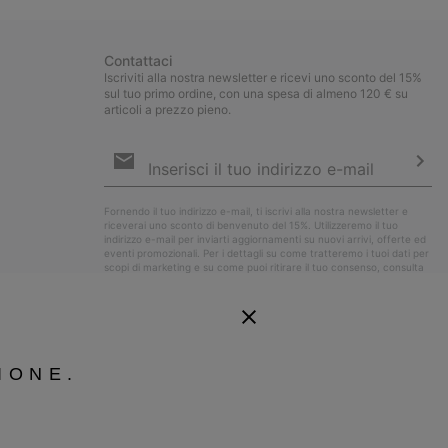
Contattaci
Iscriviti alla nostra newsletter e ricevi uno sconto del 15%
sul tuo primo ordine, con una spesa di almeno 120 € su
articoli a prezzo pieno.
Iscrizione
e-
mail
Iscri
Fornendo il tuo indirizzo e-mail, ti iscrivi alla nostra newsletter e
riceverai uno sconto di benvenuto del 15%. Utilizzeremo il tuo
indirizzo e-mail per inviarti aggiornamenti su nuovi arrivi, offerte ed
eventi promozionali. Per i dettagli su come tratteremo i tuoi dati per
scopi di marketing e su come puoi ritirare il tuo consenso, consulta
la nostra
Informativa sulla Privacy
.
IONE.