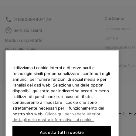
Chi Siamo
(+)390694804179
La nostra storia
Servizio clienti
Carriera
Modulo di contatto
Responsabilita D'
Guida alle taglie
Stampa
Guida alla cura delle scarpe
Accessibilità: Non
Resi
Utilizziamo i cookie interni e di terze parti e
tecnologie simili per personalizzare i contenuti e gli
Recedi dal contratto
annunci, per fornire funzioni di social media e per
l'analisi dei dati web. Seleziona una delle opzioni
I miei ordini
disponibili qui sotto per indicarci se accetti o meno
Spedizione
l'utilizzo di questi cookie. In caso di rifiuto,
continueremo a impostare i cookie che sono
Pagamento
strettamente necessari per il funzionamento del
Domande frequenti
SELE
nostro sito web.
Clicca qui per vedere ulteriori
dettagli nella nostra informativa sui cookie.
Accetta tutti i cookie