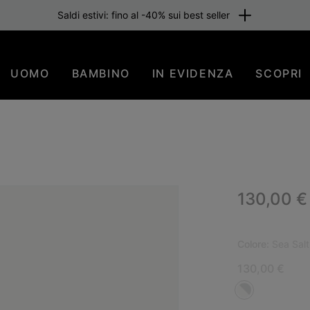
Saldi estivi: fino al -40% sui best seller
UOMO
BAMBINO
IN EVIDENZA
SCOPRI
Regular p
130,00 €
PIÙ
Colore:
Sea Salt
130,00 €