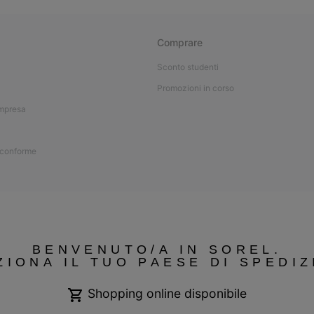
Comprare
Sconto studenti
Promozioni in corso
impresa
 conforme
BENVENUTO/A IN SOREL.
ZIONA IL TUO PAESE DI SPEDIZ
Shopping online disponibile