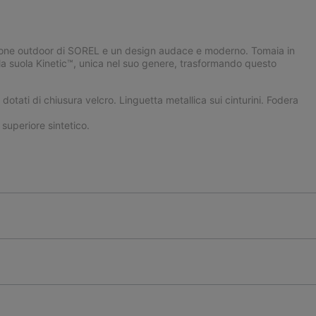
izione outdoor di SOREL e un design audace e moderno. Tomaia in
 alla suola Kinetic™, unica nel suo genere, trasformando questo
a dotati di chiusura velcro. Linguetta metallica sui cinturini. Fodera
uperiore sintetico.