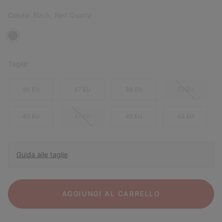
Colore:
Black, Red Quartz
Taglia:
36 EU
37 EU
38 EU
39 EU
40 EU
41 EU
42 EU
43 EU
Guida alle taglie
AGGIUNGI AL CARRELLO