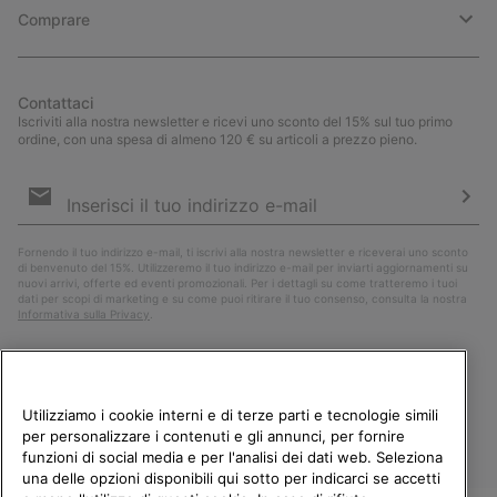
Comprare
Contattaci
Iscriviti alla nostra newsletter e ricevi uno sconto del 15% sul tuo primo
ordine, con una spesa di almeno 120 € su articoli a prezzo pieno.
Iscrizione
e-
mail
Iscri
Fornendo il tuo indirizzo e-mail, ti iscrivi alla nostra newsletter e riceverai uno sconto
di benvenuto del 15%. Utilizzeremo il tuo indirizzo e-mail per inviarti aggiornamenti su
nuovi arrivi, offerte ed eventi promozionali. Per i dettagli su come tratteremo i tuoi
dati per scopi di marketing e su come puoi ritirare il tuo consenso, consulta la nostra
Informativa sulla Privacy
.
Utilizziamo i cookie interni e di terze parti e tecnologie simili
per personalizzare i contenuti e gli annunci, per fornire
funzioni di social media e per l'analisi dei dati web. Seleziona
una delle opzioni disponibili qui sotto per indicarci se accetti