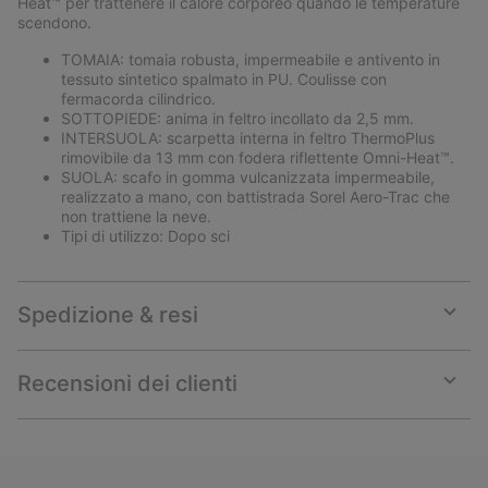
Heat™ per trattenere il calore corporeo quando le temperature
scendono.
TOMAIA: tomaia robusta, impermeabile e antivento in
tessuto sintetico spalmato in PU. Coulisse con
fermacorda cilindrico.
SOTTOPIEDE: anima in feltro incollato da 2,5 mm.
INTERSUOLA: scarpetta interna in feltro ThermoPlus
rimovibile da 13 mm con fodera riflettente Omni-Heat™.
SUOLA: scafo in gomma vulcanizzata impermeabile,
realizzato a mano, con battistrada Sorel Aero-Trac che
non trattiene la neve.
Tipi di utilizzo: Dopo sci
Spedizione & resi
Expan
or
collap
Recensioni dei clienti
sectio
Expan
or
collap
sectio