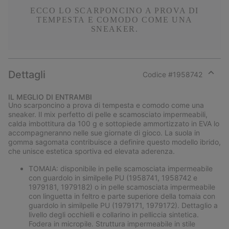
ECCO LO SCARPONCINO A PROVA DI
TEMPESTA E COMODO COME UNA
SNEAKER.
Dettagli
Codice #
1958742
Expan
or
IL MEGLIO DI ENTRAMBI
collap
Uno scarponcino a prova di tempesta e comodo come una
sectio
sneaker. Il mix perfetto di pelle e scamosciato impermeabili,
calda imbottitura da 100 g e sottopiede ammortizzato in EVA lo
accompagneranno nelle sue giornate di gioco. La suola in
gomma sagomata contribuisce a definire questo modello ibrido,
che unisce estetica sportiva ed elevata aderenza.
TOMAIA: disponibile in pelle scamosciata impermeabile
con guardolo in similpelle PU (1958741, 1958742 e
1979181, 1979182) o in pelle scamosciata impermeabile
con linguetta in feltro e parte superiore della tomaia con
guardolo in similpelle PU (1979171, 1979172). Dettaglio a
livello degli occhielli e collarino in pelliccia sintetica.
Fodera in micropile. Struttura impermeabile in stile