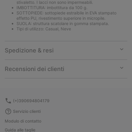
stivaletto. I lacci non sono impermeabili.
IMBOTTITURA: imbottitura da 100 g.
SOTTOPIEDE: sottopiede estraibile in EVA stampato
effetto PU, rivestimento superiore in micropile.
SUOLA: struttura scatolare in gomma stampata.
Tipi di utilizzo: Casual, Neve
Spedizione & resi
Expan
or
collap
Recensioni dei clienti
sectio
Expan
or
collap
sectio
(+)390694804179
Servizio clienti
Modulo di contatto
Guida alle taglie