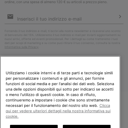
ordine, con una spesa di almeno 120 € su articoli a prezzo pieno.
Iscrizione
e-
mail
Iscri
Fornendo il tuo indirizzo e-mail, ti iscrivi alla nostra newsletter e riceverai uno sconto
di benvenuto del 15%. Utilizzeremo il tuo indirizzo e-mail per inviarti aggiornamenti su
nuovi arrivi, offerte ed eventi promozionali. Per i dettagli su come tratteremo i tuoi
dati per scopi di marketing e su come puoi ritirare il tuo consenso, consulta la nostra
Informativa sulla Privacy
.
Utilizziamo i cookie interni e di terze parti e tecnologie simili
per personalizzare i contenuti e gli annunci, per fornire
funzioni di social media e per l'analisi dei dati web. Seleziona
una delle opzioni disponibili qui sotto per indicarci se accetti
o meno l'utilizzo di questi cookie. In caso di rifiuto,
continueremo a impostare i cookie che sono strettamente
Italia
necessari per il funzionamento del nostro sito web.
Clicca
BENVENUTO/A IN SOREL.
qui per vedere ulteriori dettagli nella nostra informativa sui
©
2026
Columbia Sportswear Company. Avenue des Morgines, 12 1213
SELEZIONA IL TUO PAESE DI
cookie.
Petit-Lancy Switzerland. Tutti i diritti riservati.
SPEDIZIONE.
Politica sulla privacy
Termini di utilizzo