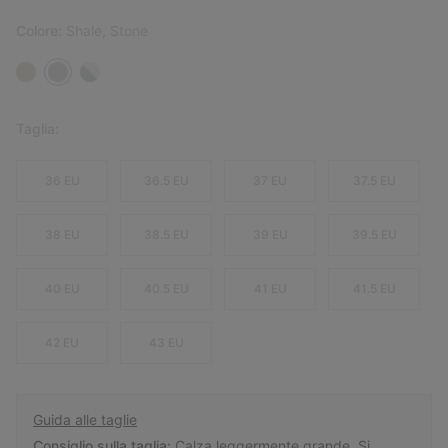
Colore:
Shale, Stone
Taglia:
36 EU
36.5 EU
37 EU
37.5 EU
38 EU
38.5 EU
39 EU
39.5 EU
40 EU
40.5 EU
41 EU
41.5 EU
42 EU
43 EU
Guida alle taglie
Consiglio sulla taglia:
Calza leggermente grande. Si