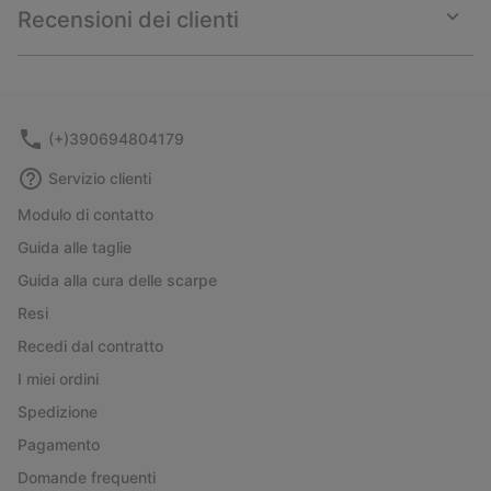
collap
Recensioni dei clienti
sectio
Expan
or
collap
sectio
(+)390694804179
Servizio clienti
Modulo di contatto
Guida alle taglie
Guida alla cura delle scarpe
Resi
Recedi dal contratto
I miei ordini
Spedizione
Pagamento
Domande frequenti