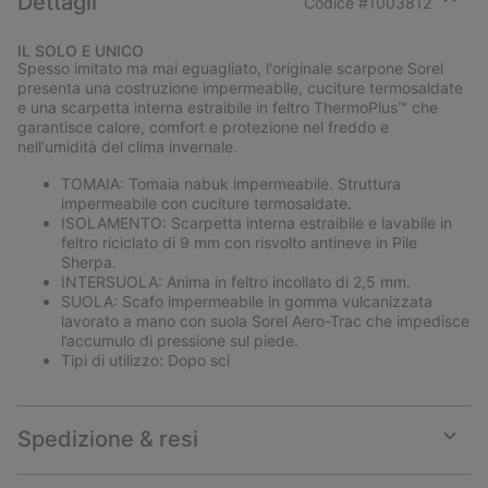
Dettagli
Codice #
1003812
Expan
or
IL SOLO E UNICO
collap
Spesso imitato ma mai eguagliato, l'originale scarpone Sorel
sectio
presenta una costruzione impermeabile, cuciture termosaldate
e una scarpetta interna estraibile in feltro ThermoPlus™ che
garantisce calore, comfort e protezione nel freddo e
nell'umidità del clima invernale.
TOMAIA: Tomaia nabuk impermeabile. Struttura
impermeabile con cuciture termosaldate.
ISOLAMENTO: Scarpetta interna estraibile e lavabile in
feltro riciclato di 9 mm con risvolto antineve in Pile
Sherpa.
INTERSUOLA: Anima in feltro incollato di 2,5 mm.
SUOLA: Scafo impermeabile in gomma vulcanizzata
lavorato a mano con suola Sorel Aero-Trac che impedisce
l’accumulo di pressione sul piede.
Tipi di utilizzo: Dopo sci
Spedizione & resi
Expan
or