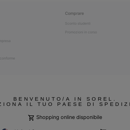
Comprare
Sconto studenti
Promozioni in corso
impresa
 conforme
BENVENUTO/A IN SOREL.
ZIONA IL TUO PAESE DI SPEDIZ
Shopping online disponibile