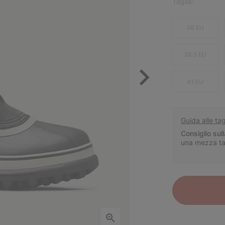
Taglia:
36 EU
38.5 EU
41 EU
Guida alle tag
Consiglio sull
una mezza tagl