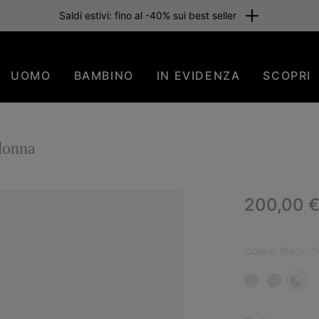
Saldi estivi: fino al -40% sui best seller
UOMO
BAMBINO
IN EVIDENZA
SCOPRI
donna
Regular p
200,00 
NUO
Colore:
Black, S