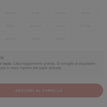
36.5 EU
37 EU
37.5 EU
38 EU
39 EU
39.5 EU
40 EU
40.5 EU
41.5 EU
42 EU
43 EU
lie
a taglia:
Calza leggermente grande. Si consiglia di acquistare
ia in meno rispetto alla taglia abituale.
AGGIUNGI AL CARRELLO