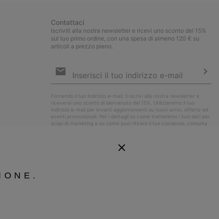
Contattaci
Iscriviti alla nostra newsletter e ricevi uno sconto del 15%
sul tuo primo ordine, con una spesa di almeno 120 € su
articoli a prezzo pieno.
Iscrizione
e-
mail
Iscri
Fornendo il tuo indirizzo e-mail, ti iscrivi alla nostra newsletter e
riceverai uno sconto di benvenuto del 15%. Utilizzeremo il tuo
indirizzo e-mail per inviarti aggiornamenti su nuovi arrivi, offerte ed
eventi promozionali. Per i dettagli su come tratteremo i tuoi dati per
scopi di marketing e su come puoi ritirare il tuo consenso, consulta
la nostra
Informativa sulla Privacy
.
IONE.