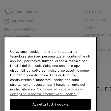
Chi Siamo
(+)390694804179
La nostra storia
Servizio clienti
Carriera
Modulo di contatto
Responsabilita D'
Guida alle taglie
Stampa
Guida alla cura delle scarpe
Accessibilità: Non
Resi
Utilizziamo i cookie interni e di terze parti e
tecnologie simili per personalizzare i contenuti e gli
Recedi dal contratto
annunci, per fornire funzioni di social media e per
l'analisi dei dati web. Seleziona una delle opzioni
I miei ordini
disponibili qui sotto per indicarci se accetti o meno
Spedizione
l'utilizzo di questi cookie. In caso di rifiuto,
continueremo a impostare i cookie che sono
Pagamento
strettamente necessari per il funzionamento del
SELE
Domande frequenti
nostro sito web.
Clicca qui per vedere ulteriori
dettagli nella nostra informativa sui cookie.
Accetta tutti i cookie