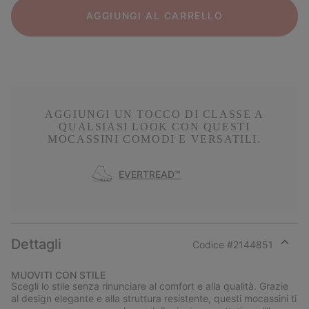
AGGIUNGI AL CARRELLO
AGGIUNGI UN TOCCO DI CLASSE A
QUALSIASI LOOK CON QUESTI
MOCASSINI COMODI E VERSATILI.
EVERTREAD™
Dettagli
Codice #
2144851
Expan
or
MUOVITI CON STILE
collap
Scegli lo stile senza rinunciare al comfort e alla qualità. Grazie
sectio
al design elegante e alla struttura resistente, questi mocassini ti