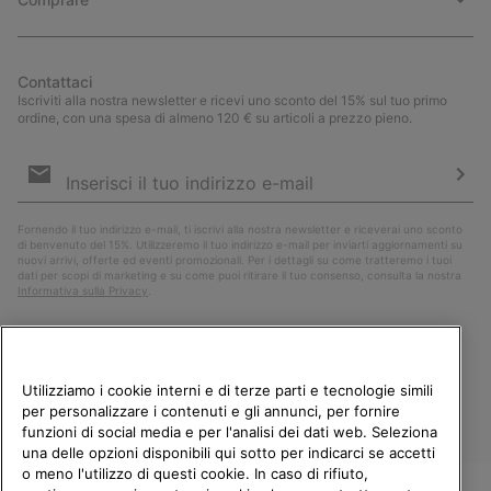
Contattaci
Iscriviti alla nostra newsletter e ricevi uno sconto del 15% sul tuo primo
ordine, con una spesa di almeno 120 € su articoli a prezzo pieno.
Iscrizione
e-
mail
Iscri
Fornendo il tuo indirizzo e-mail, ti iscrivi alla nostra newsletter e riceverai uno sconto
di benvenuto del 15%. Utilizzeremo il tuo indirizzo e-mail per inviarti aggiornamenti su
nuovi arrivi, offerte ed eventi promozionali. Per i dettagli su come tratteremo i tuoi
dati per scopi di marketing e su come puoi ritirare il tuo consenso, consulta la nostra
Informativa sulla Privacy
.
Utilizziamo i cookie interni e di terze parti e tecnologie simili
per personalizzare i contenuti e gli annunci, per fornire
funzioni di social media e per l'analisi dei dati web. Seleziona
una delle opzioni disponibili qui sotto per indicarci se accetti
o meno l'utilizzo di questi cookie. In caso di rifiuto,