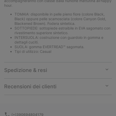
accompagneranno con classe dalla riunione mattutina all'happy
hour.
TOMAIA: disponibile in pelle pieno fiore (colore Black,
Black) oppure pelle scamosciata (colore Canyon Gold,
Blackened Brown). Fodera sintetica.
SOTTOPIEDE: sottopiede estraibile in EVA sagomato con
rivestimento superiore sintetico.
INTERSUOLA: costruzione con guardolo in gomma e
dettagli cuciti.
SUOLA: gomma EVERTREAD™ sagomata.
Tipi di utilizzo: Casual
Spedizione & resi
Expan
or
collap
Recensioni dei clienti
sectio
Expan
or
collap
sectio
(+)390694804179