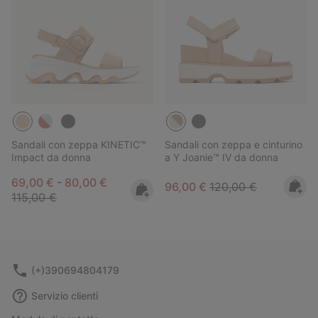
Sandali con zeppa KINETIC™
Sandali con zeppa e cinturino
Impact da donna
a Y Joanie™ IV da donna
Minimum sale price:
Maximum sale price:
Regular price:
69,00 €
-
80,00 €
Sale price:
Regular price:
96,00 €
120,00 €
115,00 €
(+)390694804179
Servizio clienti