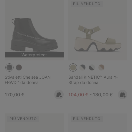
PIÙ VENDUTO
Waterprotect
Stivaletti Chelsea JOAN
Sandali KINETIC™ Aura Y-
FRWD™ da donna
Strap da donna
Regular price:
Minimum sale price:
Maximum price:
170,00 €
104,00 €
-
130,00 €
PIÙ VENDUTO
PIÙ VENDUTO