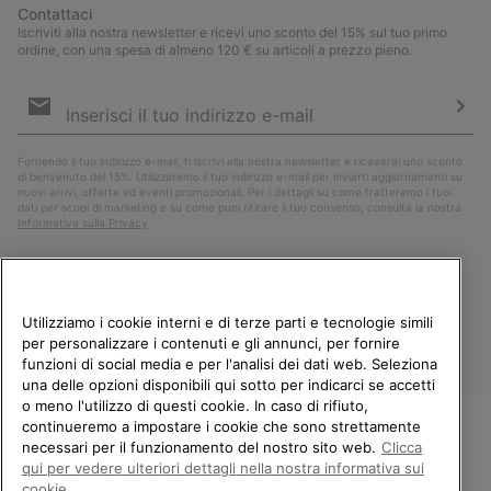
Contattaci
Iscriviti alla nostra newsletter e ricevi uno sconto del 15% sul tuo primo
ordine, con una spesa di almeno 120 € su articoli a prezzo pieno.
Iscrizione
e-
mail
Iscri
Fornendo il tuo indirizzo e-mail, ti iscrivi alla nostra newsletter e riceverai uno sconto
di benvenuto del 15%. Utilizzeremo il tuo indirizzo e-mail per inviarti aggiornamenti su
nuovi arrivi, offerte ed eventi promozionali. Per i dettagli su come tratteremo i tuoi
dati per scopi di marketing e su come puoi ritirare il tuo consenso, consulta la nostra
Informativa sulla Privacy
.
Utilizziamo i cookie interni e di terze parti e tecnologie simili
per personalizzare i contenuti e gli annunci, per fornire
funzioni di social media e per l'analisi dei dati web. Seleziona
una delle opzioni disponibili qui sotto per indicarci se accetti
o meno l'utilizzo di questi cookie. In caso di rifiuto,
continueremo a impostare i cookie che sono strettamente
Italia
necessari per il funzionamento del nostro sito web.
Clicca
BENVENUTO/A IN SOREL.
qui per vedere ulteriori dettagli nella nostra informativa sui
©
2026
Columbia Sportswear Company. Avenue des Morgines, 12 1213
SELEZIONA IL TUO PAESE DI
cookie.
Petit-Lancy Switzerland. Tutti i diritti riservati.