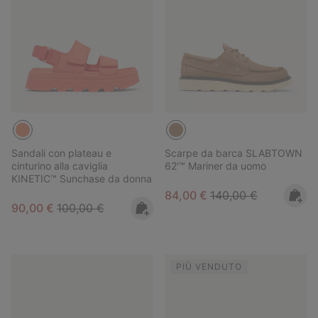
Sandali con plateau e
Scarpe da barca SLABTOWN
cinturino alla caviglia
62'™ Mariner da uomo
KINETIC™ Sunchase da donna
Sale price:
Regular price:
84,00 €
140,00 €
Sale price:
Regular price:
90,00 €
100,00 €
PIÙ VENDUTO