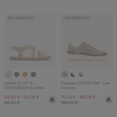
PIÙ VENDUTO
PIÙ VENDUTO
Sandali ELLA™ III
Sneakers OUTING NW™ Low
CRISSCROSS da donna
da uomo
Minimum sale price:
Maximum sale price:
Regular price:
Minimum sale price:
Maximum sale pric
Regular pri
54,00 €
-
63,00 €
70,00 €
-
80,00 €
90,00 €
100,00 €