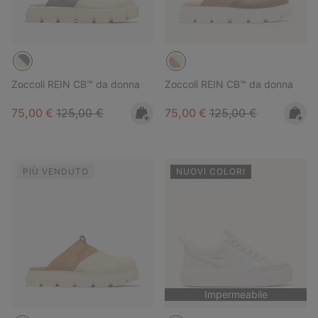
Zoccoli REIN CB™ da donna
Zoccoli REIN CB™ da donna
Sale price:
Regular price:
Sale price:
Regular price:
75,00 €
125,00 €
75,00 €
125,00 €
PIÙ VENDUTO
NUOVI COLORI
Impermeabile