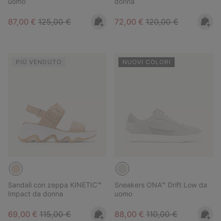
uomo
donna
Sale price:
Regular price:
Sale price:
Regular price:
87,00 €
125,00 €
72,00 €
120,00 €
PIÙ VENDUTO
NUOVI COLORI
Sandali con zeppa KINETIC™
Sneakers ONA™ Drift Low da
Impact da donna
uomo
Sale price:
Regular price:
Sale price:
Regular price:
69,00 €
115,00 €
88,00 €
110,00 €