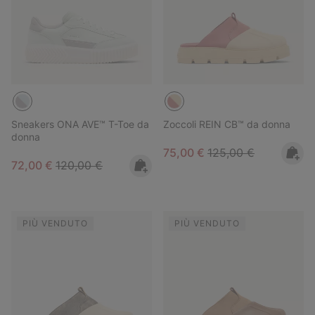
Sneakers ONA AVE™ T-Toe da
Zoccoli REIN CB™ da donna
donna
Sale price:
Regular price:
75,00 €
125,00 €
Sale price:
Regular price:
72,00 €
120,00 €
PIÙ VENDUTO
PIÙ VENDUTO