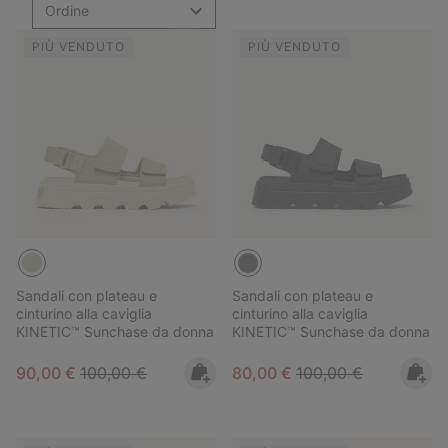
Ordine
PIÙ VENDUTO
PIÙ VENDUTO
Sandali con plateau e
Sandali con plateau e
cinturino alla caviglia
cinturino alla caviglia
KINETIC™ Sunchase da donna
KINETIC™ Sunchase da donna
Sale price:
Regular price:
Sale price:
Regular price:
90,00 €
100,00 €
80,00 €
100,00 €