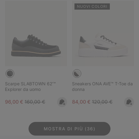
NUOVI COLORI
Scarpe SLABTOWN 62’™
Sneakers ONA AVE™ T-Toe da
Explorer da uomo
donna
Sale price:
Regular price:
Sale price:
Regular price:
96,00 €
160,00 €
84,00 €
120,00 €
MOSTRA DI PIÙ (36)