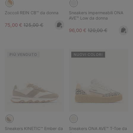
Zoccoli REIN CB™ da donna
Sneakers impermeabili ONA
AVE™ Low da donna
Sale price:
Regular price:
75,00 €
125,00 €
Sale price:
Regular price:
96,00 €
120,00 €
PIÙ VENDUTO
NUOVI COLORI
Sneakers KINETIC™ Ember da
Sneakers ONA AVE™ T-Toe da