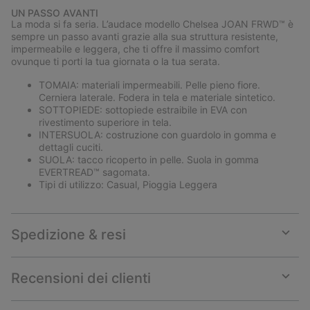
or
UN PASSO AVANTI
collap
La moda si fa seria. L’audace modello Chelsea JOAN FRWD™ è
sectio
sempre un passo avanti grazie alla sua struttura resistente,
impermeabile e leggera, che ti offre il massimo comfort
ovunque ti porti la tua giornata o la tua serata.
TOMAIA: materiali impermeabili. Pelle pieno fiore.
Cerniera laterale. Fodera in tela e materiale sintetico.
SOTTOPIEDE: sottopiede estraibile in EVA con
rivestimento superiore in tela.
INTERSUOLA: costruzione con guardolo in gomma e
dettagli cuciti.
SUOLA: tacco ricoperto in pelle. Suola in gomma
EVERTREAD™ sagomata.
Tipi di utilizzo: Casual, Pioggia Leggera
Spedizione & resi
Expan
or
collap
Recensioni dei clienti
sectio
Expan
or