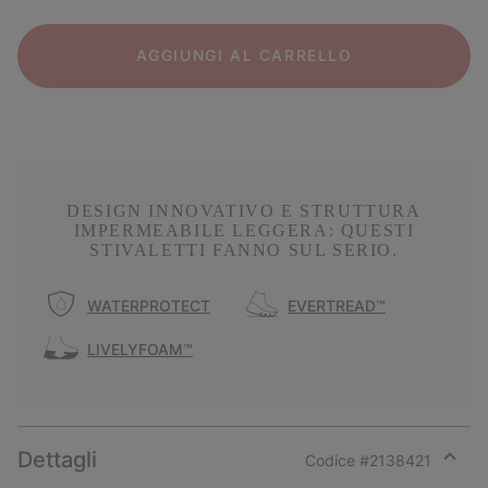
AGGIUNGI AL CARRELLO
DESIGN INNOVATIVO E STRUTTURA
IMPERMEABILE LEGGERA: QUESTI
STIVALETTI FANNO SUL SERIO.
WATERPROTECT
EVERTREAD™
LIVELYFOAM™
Dettagli
Codice #
2138421
Expan