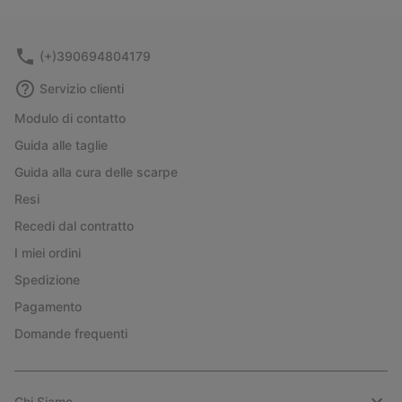
collap
sectio
(+)390694804179
Servizio clienti
Modulo di contatto
Guida alle taglie
Guida alla cura delle scarpe
Resi
Recedi dal contratto
I miei ordini
Spedizione
Pagamento
Domande frequenti
Chi Siamo