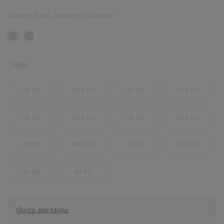
Colore:
Black, Bleached Ceramic
Taglia:
36 EU
36.5 EU
37 EU
37.5 EU
38 EU
38.5 EU
39 EU
39.5 EU
40 EU
40.5 EU
41 EU
41.5 EU
42 EU
43 EU
Guida alle taglie