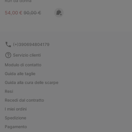
Run da donna
Sale price:
Regular price:
54,00 €
90,00 €
(+)390694804179
Servizio clienti
Modulo di contatto
Guida alle taglie
Guida alla cura delle scarpe
Resi
Recedi dal contratto
I miei ordini
Spedizione
Pagamento