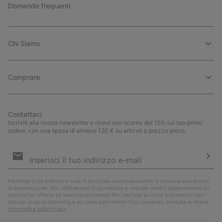
Domande frequenti
Chi Siamo
Comprare
Contattaci
Iscriviti alla nostra newsletter e ricevi uno sconto del 15% sul tuo primo
ordine, con una spesa di almeno 120 € su articoli a prezzo pieno.
Iscrizione
e-
mail
Iscri
Fornendo il tuo indirizzo e-mail, ti iscrivi alla nostra newsletter e riceverai uno sconto
di benvenuto del 15%. Utilizzeremo il tuo indirizzo e-mail per inviarti aggiornamenti su
nuovi arrivi, offerte ed eventi promozionali. Per i dettagli su come tratteremo i tuoi
dati per scopi di marketing e su come puoi ritirare il tuo consenso, consulta la nostra
Informativa sulla Privacy
.