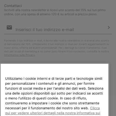
Contattaci
Iscriviti alla nostra newsletter e ricevi uno sconto del 15% sul tuo primo
ordine, con una spesa di almeno 120 € su articoli a prezzo pieno.
Iscrizione
e-
mail
Iscri
Fornendo il tuo indirizzo e-mail, ti iscrivi alla nostra newsletter e riceverai uno sconto
di benvenuto del 15%. Utilizzeremo il tuo indirizzo e-mail per inviarti aggiornamenti su
nuovi arrivi, offerte ed eventi promozionali. Per i dettagli su come tratteremo i tuoi
dati per scopi di marketing e su come puoi ritirare il tuo consenso, consulta la nostra
Informativa sulla Privacy
.
Utilizziamo i cookie interni e di terze parti e tecnologie simili
per personalizzare i contenuti e gli annunci, per fornire
funzioni di social media e per l'analisi dei dati web. Seleziona
una delle opzioni disponibili qui sotto per indicarci se accetti
o meno l'utilizzo di questi cookie. In caso di rifiuto,
continueremo a impostare i cookie che sono strettamente
Italia
necessari per il funzionamento del nostro sito web.
Clicca
BENVENUTO/A IN SOREL.
qui per vedere ulteriori dettagli nella nostra informativa sui
©
2026
Columbia Sportswear Company. Avenue des Morgines, 12 1213