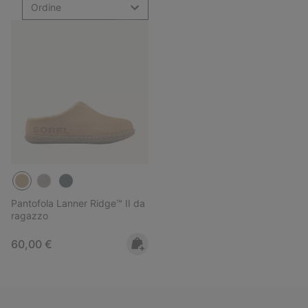
Ordine
Pantofola Lanner Ridge™ II da
ragazzo
Regular price:
60,00 €