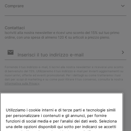
Comprare
Contattaci
Iscriviti alla nostra newsletter e ricevi uno sconto del 15% sul tuo primo
ordine, con una spesa di almeno 120 € su articoli a prezzo pieno.
Iscrizione
e-
mail
Iscri
Fornendo il tuo indirizzo e-mail, ti iscrivi alla nostra newsletter e riceverai uno sconto
di benvenuto del 15%. Utilizzeremo il tuo indirizzo e-mail per inviarti aggiornamenti su
nuovi arrivi, offerte ed eventi promozionali. Per i dettagli su come tratteremo i tuoi
dati per scopi di marketing e su come puoi ritirare il tuo consenso, consulta la nostra
Informativa sulla Privacy
.
Utilizziamo i cookie interni e di terze parti e tecnologie simili
per personalizzare i contenuti e gli annunci, per fornire
funzioni di social media e per l'analisi dei dati web. Seleziona
una delle opzioni disponibili qui sotto per indicarci se accetti