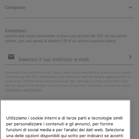
Comprare
Contattaci
Iscriviti alla nostra newsletter e ricevi uno sconto del 15% sul tuo primo
ordine, con una spesa di almeno 120 € su articoli a prezzo pieno.
Iscrizione
e-
mail
Iscri
Fornendo il tuo indirizzo e-mail, ti iscrivi alla nostra newsletter e riceverai uno sconto
di benvenuto del 15%. Utilizzeremo il tuo indirizzo e-mail per inviarti aggiornamenti su
nuovi arrivi, offerte ed eventi promozionali. Per i dettagli su come tratteremo i tuoi
dati per scopi di marketing e su come puoi ritirare il tuo consenso, consulta la nostra
Informativa sulla Privacy
.
Utilizziamo i cookie interni e di terze parti e tecnologie simili
per personalizzare i contenuti e gli annunci, per fornire
funzioni di social media e per l'analisi dei dati web. Seleziona
una delle opzioni disponibili qui sotto per indicarci se accetti