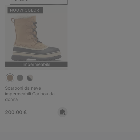
NUOVI COLORI
Impermeabile
Scarponi da neve
impermeabili Caribou da
donna
Regular price:
200,00 €