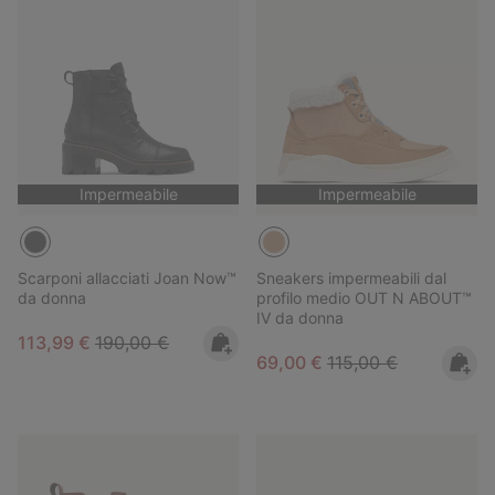
Impermeabile
Impermeabile
Scarponi allacciati Joan Now™
Sneakers impermeabili dal
da donna
profilo medio OUT N ABOUT™
IV da donna
Sale price:
Regular price:
113,99 €
190,00 €
Sale price:
Regular price:
69,00 €
115,00 €