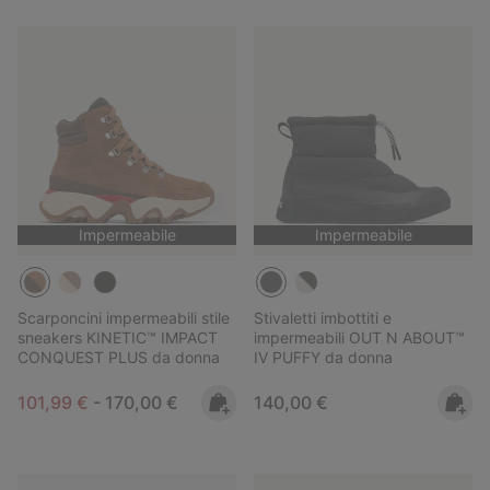
Impermeabile
Impermeabile
Scarponcini impermeabili stile
Stivaletti imbottiti e
sneakers KINETIC™ IMPACT
impermeabili OUT N ABOUT™
CONQUEST PLUS da donna
IV PUFFY da donna
Minimum sale price:
Maximum price:
Regular price:
101,99 €
-
170,00 €
140,00 €