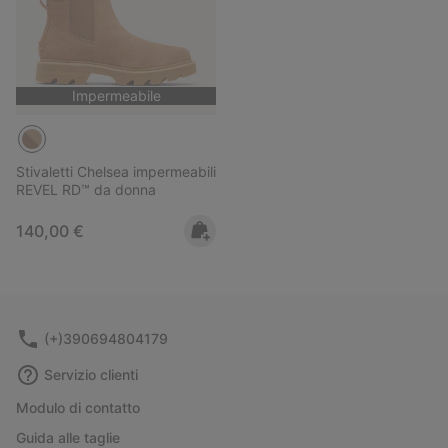
Impermeabile
Stivaletti Chelsea impermeabili
REVEL RD™ da donna
Regular price:
140,00 €
(+)390694804179
Servizio clienti
Modulo di contatto
Guida alle taglie