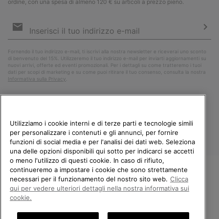
ordine, con una spesa di almeno 120 € su articoli a prezzo pieno.
Iscrizione
e-
mail
Iscri
Fornendo il tuo indirizzo e-mail, ti iscrivi alla nostra newsletter e riceverai uno sconto
di benvenuto del 15%. Utilizzeremo il tuo indirizzo e-mail per inviarti aggiornamenti su
nuovi arrivi, offerte ed eventi promozionali. Per i dettagli su come tratteremo i tuoi
dati per scopi di marketing e su come puoi ritirare il tuo consenso, consulta la nostra
Informativa sulla Privacy
.
Utilizziamo i cookie interni e di terze parti e tecnologie simili
per personalizzare i contenuti e gli annunci, per fornire
funzioni di social media e per l'analisi dei dati web. Seleziona
una delle opzioni disponibili qui sotto per indicarci se accetti
o meno l'utilizzo di questi cookie. In caso di rifiuto,
continueremo a impostare i cookie che sono strettamente
Italia
necessari per il funzionamento del nostro sito web.
Clicca
BENVENUTO/A IN SOREL.
qui per vedere ulteriori dettagli nella nostra informativa sui
©
2026
Columbia Sportswear Company. Avenue des Morgines, 12 1213
SELEZIONA IL TUO PAESE DI
cookie.
Petit-Lancy Switzerland. Tutti i diritti riservati.
SPEDIZIONE.
Politica sulla privacy
Termini di utilizzo