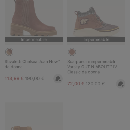
Impermeabile
Impermeabile
Stivaletti Chelsea Joan Now™
Scarponcini impermeabili
da donna
Varsity OUT N ABOUT™ IV
Classic da donna
Sale price:
Regular price:
113,99 €
190,00 €
Sale price:
Regular price:
72,00 €
120,00 €