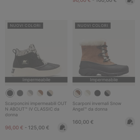
NUOVI COLORI
NUOVI COLORI
Impermeabile
Impermeabile
Scarponcini impermeabili OUT
Scarponi invernali Snow
N ABOUT™ IV CLASSIC da
Angel™ da donna
donna
Regular price:
160,00 €
Minimum sale price:
Maximum price:
96,00 €
-
125,00 €