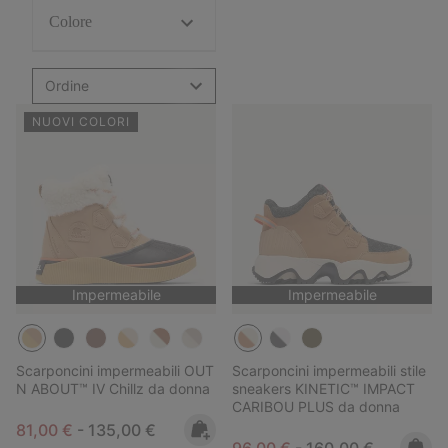
Colore
Ordine
NUOVI COLORI
Impermeabile
Impermeabile
Scarponcini impermeabili OUT
Scarponcini impermeabili stile
N ABOUT™ IV Chillz da donna
sneakers KINETIC™ IMPACT
CARIBOU PLUS da donna
Minimum sale price:
Maximum price:
81,00 €
-
135,00 €
Minimum sale price:
Maximum price:
96,00 €
-
160,00 €