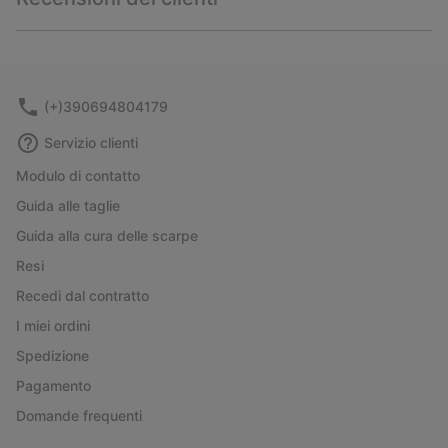
sectio
Expan
or
collap
sectio
(+)390694804179
Servizio clienti
Modulo di contatto
Guida alle taglie
Guida alla cura delle scarpe
Resi
Recedi dal contratto
I miei ordini
Spedizione
Pagamento
Domande frequenti