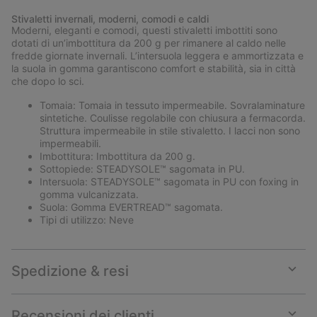
or
Stivaletti invernali, moderni, comodi e caldi
collap
Moderni, eleganti e comodi, questi stivaletti imbottiti sono
sectio
dotati di un’imbottitura da 200 g per rimanere al caldo nelle
fredde giornate invernali. L’intersuola leggera e ammortizzata e
la suola in gomma garantiscono comfort e stabilità, sia in città
che dopo lo sci.
Tomaia: Tomaia in tessuto impermeabile. Sovralaminature
sintetiche. Coulisse regolabile con chiusura a fermacorda.
Struttura impermeabile in stile stivaletto. I lacci non sono
impermeabili.
Imbottitura: Imbottitura da 200 g.
Sottopiede: STEADYSOLE™ sagomata in PU.
Intersuola: STEADYSOLE™ sagomata in PU con foxing in
gomma vulcanizzata.
Suola: Gomma EVERTREAD™ sagomata.
Tipi di utilizzo: Neve
Spedizione & resi
Expan
or
collap
Recensioni dei clienti