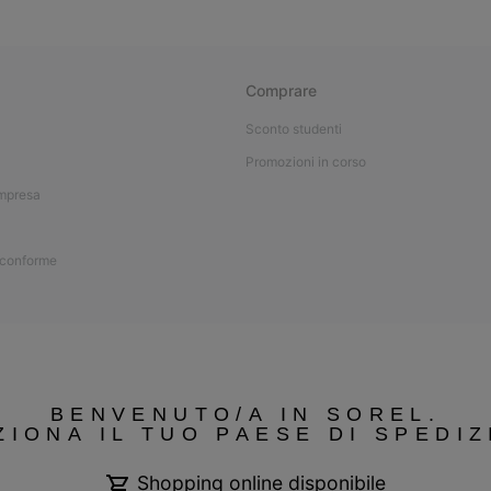
Comprare
Sconto studenti
Promozioni in corso
impresa
 conforme
BENVENUTO/A IN SOREL.
ZIONA IL TUO PAESE DI SPEDIZ
Shopping online disponibile