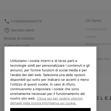
Chi Siamo
(+)390694804179
La nostra storia
Servizio clienti
Carriera
Modulo di contatto
Responsabilita D'
Guida alle taglie
Stampa
Guida alla cura delle scarpe
Accessibilità: Non
Resi
Utilizziamo i cookie interni e di terze parti e
tecnologie simili per personalizzare i contenuti e gli
Recedi dal contratto
annunci, per fornire funzioni di social media e per
l'analisi dei dati web. Seleziona una delle opzioni
I miei ordini
disponibili qui sotto per indicarci se accetti o meno
Spedizione
l'utilizzo di questi cookie. In caso di rifiuto,
continueremo a impostare i cookie che sono
Pagamento
strettamente necessari per il funzionamento del
SELE
Domande frequenti
nostro sito web.
Clicca qui per vedere ulteriori
dettagli nella nostra informativa sui cookie.