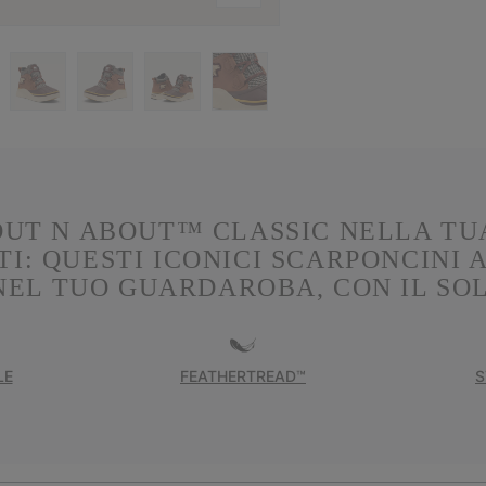
OUT N ABOUT™ CLASSIC NELLA TU
I: QUESTI ICONICI SCARPONCINI
EL TUO GUARDAROBA, CON IL SOLE
LE
FEATHERTREAD™
S