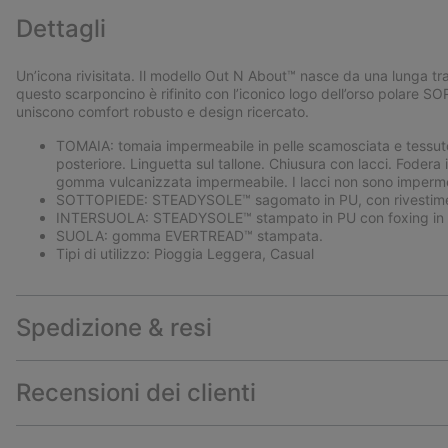
Dettagli
Un’icona rivisitata. Il modello Out N About™ nasce da una lunga trad
questo scarponcino è rifinito con l’iconico logo dell’orso polare S
uniscono comfort robusto e design ricercato.
TOMAIA: tomaia impermeabile in pelle scamosciata e tessuto 
posteriore. Linguetta sul tallone. Chiusura con lacci. Fodera i
gomma vulcanizzata impermeabile. I lacci non sono imperme
SOTTOPIEDE: STEADYSOLE™ sagomato in PU, con rivestimen
INTERSUOLA: STEADYSOLE™ stampato in PU con foxing in 
SUOLA: gomma EVERTREAD™ stampata.
Tipi di utilizzo: Pioggia Leggera, Casual
Spedizione & resi
Recensioni dei clienti