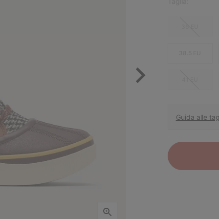
Taglia:
36 EU
38.5 EU
41 EU
Guida alle tag