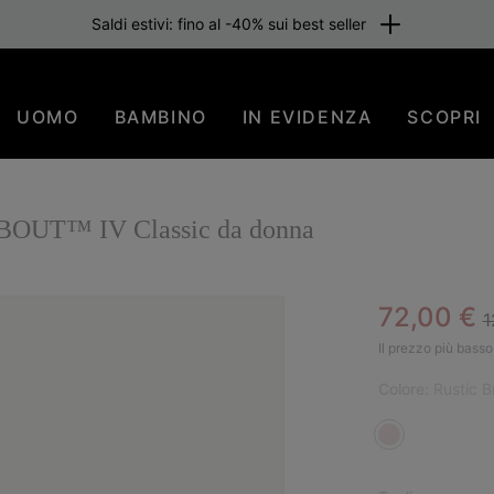
Saldi estivi: fino al -40% sui best seller
UOMO
BAMBINO
IN EVIDENZA
SCOPRI
ABOUT™ IV Classic da donna
R
Sale pric
72,00 €
1
SAL
Il prezzo più basso 
Colore:
Rustic 