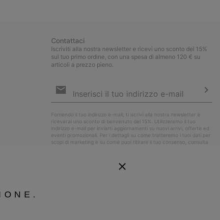
sectio
Contattaci
Iscriviti alla nostra newsletter e ricevi uno sconto del 15%
sul tuo primo ordine, con una spesa di almeno 120 € su
articoli a prezzo pieno.
Iscrizione
e-
mail
Iscri
Fornendo il tuo indirizzo e-mail, ti iscrivi alla nostra newsletter e
riceverai uno sconto di benvenuto del 15%. Utilizzeremo il tuo
indirizzo e-mail per inviarti aggiornamenti su nuovi arrivi, offerte ed
eventi promozionali. Per i dettagli su come tratteremo i tuoi dati per
scopi di marketing e su come puoi ritirare il tuo consenso, consulta
la nostra
Informativa sulla Privacy
.
IONE.