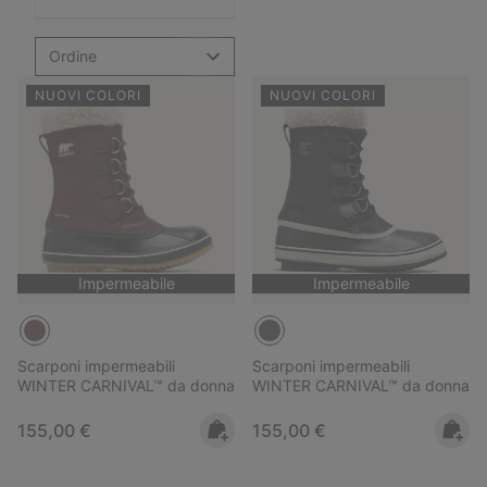
Ordine
NUOVI COLORI
NUOVI COLORI
Impermeabile
Impermeabile
Scarponi impermeabili
Scarponi impermeabili
WINTER CARNIVAL™ da donna
WINTER CARNIVAL™ da donna
Regular price:
Regular price:
155,00 €
155,00 €