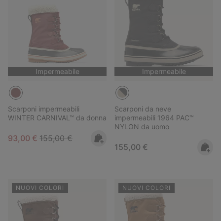
Impermeabile
Impermeabile
Scarponi impermeabili
Scarponi da neve
WINTER CARNIVAL™ da donna
impermeabili 1964 PAC™
NYLON da uomo
Sale price:
Regular price:
93,00 €
155,00 €
Regular price:
155,00 €
NUOVI COLORI
NUOVI COLORI