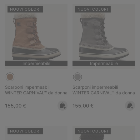
NUOVI COLORI
NUOVI COLORI
Impermeabile
Impermeabile
Scarponi impermeabili
Scarponi impermeabili
WINTER CARNIVAL™ da donna
WINTER CARNIVAL™ da donna
Regular price:
Regular price:
155,00 €
155,00 €
NUOVI COLORI
NUOVI COLORI