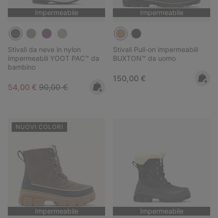
Impermeabile
Impermeabile
Stivali da neve in nylon
Stivali Pull-on impermeabili
impermeabili YOOT PAC™ da
BUXTON™ da uomo
bambino
Regular price:
150,00 €
Sale price:
Regular price:
54,00 €
90,00 €
NUOVI COLORI
Impermeabile
Impermeabile