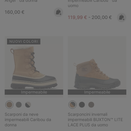
Angel™ da donna
impermeabili Caribou™ da
uomo
Regular price:
160,00 €
Minimum sale price:
Maximum price:
119,99 €
-
200,00 €
NUOVI COLORI
Impermeabile
Impermeabile
Scarponi da neve
Scarponcini invernali
impermeabili Caribou da
impermeabili BUXTON™ LITE
donna
LACE PLUS da uomo