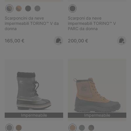
Scarponcini da neve
Scarponi da neve
impermeabili TORINO™ V da
impermeabili TORINO™ V
donna
PARC da donna
Regular price:
Regular price:
165,00 €
200,00 €
Impermeabile
Impermeabile