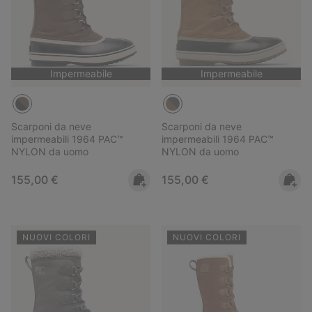
Impermeabile
Impermeabile
Scarponi da neve
Scarponi da neve
impermeabili 1964 PAC™
impermeabili 1964 PAC™
NYLON da uomo
NYLON da uomo
Regular price:
Regular price:
155,00 €
155,00 €
NUOVI COLORI
NUOVI COLORI