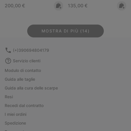
Regular price:
Regular price:
200,00 €
135,00 €
MOSTRA DI PIÙ (14)
(+)390694804179
Servizio clienti
Modulo di contatto
Guida alle taglie
Guida alla cura delle scarpe
Resi
Recedi dal contratto
I miei ordini
Spedizione