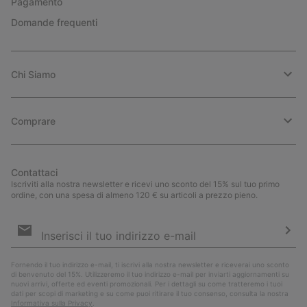
Pagamento
Domande frequenti
Chi Siamo
Comprare
Contattaci
Iscriviti alla nostra newsletter e ricevi uno sconto del 15% sul tuo primo
ordine, con una spesa di almeno 120 € su articoli a prezzo pieno.
Iscrizione
e-
mail
Iscri
Fornendo il tuo indirizzo e-mail, ti iscrivi alla nostra newsletter e riceverai uno sconto
di benvenuto del 15%. Utilizzeremo il tuo indirizzo e-mail per inviarti aggiornamenti su
nuovi arrivi, offerte ed eventi promozionali. Per i dettagli su come tratteremo i tuoi
dati per scopi di marketing e su come puoi ritirare il tuo consenso, consulta la nostra
Informativa sulla Privacy
.