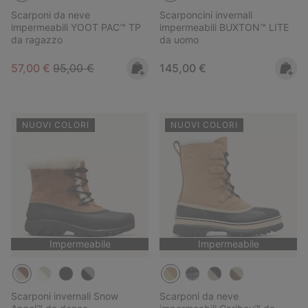
Scarponi da neve
Scarponcini invernali
impermeabili YOOT PAC™ TP
impermeabili BUXTON™ LITE
da ragazzo
da uomo
Sale price:
Regular price:
Regular price:
57,00 €
95,00 €
145,00 €
NUOVI COLORI
NUOVI COLORI
Impermeabile
Impermeabile
Scarponi invernali Snow
Scarponi da neve