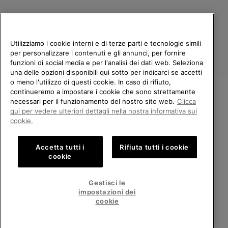
Utilizziamo i cookie interni e di terze parti e tecnologie simili
per personalizzare i contenuti e gli annunci, per fornire
funzioni di social media e per l'analisi dei dati web. Seleziona
una delle opzioni disponibili qui sotto per indicarci se accetti
o meno l'utilizzo di questi cookie. In caso di rifiuto,
continueremo a impostare i cookie che sono strettamente
Italia
necessari per il funzionamento del nostro sito web.
Clicca
BENVENUTO/A IN SOREL.
qui per vedere ulteriori dettagli nella nostra informativa sui
©
2026
Columbia Sportswear Company. Avenue des Morgines, 12 1213
SELEZIONA IL TUO PAESE DI
cookie.
Petit-Lancy Switzerland. Tutti i diritti riservati.
SPEDIZIONE.
Politica sulla privacy
Termini di utilizzo
Accetta tutti i
Rifiuta tutti i cookie
Shopping online disponibile
Condizioni Generali di Vendita
Garanzia
Cookies
Impressum
cookie
Public CBCR
United States
Shoppi
Gestisci le
online
impostazioni dei
Servizio clienti: Lun. - Ven. 9:00 - 13:00 & 14:00 - 18:00
disponib
Italy
Italia
Shoppi
(+)390694804179
cookie
online
disponib