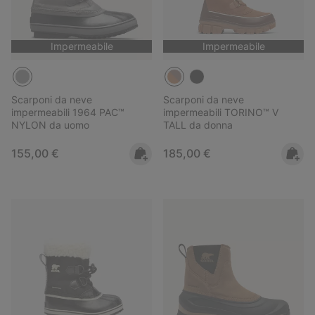
Impermeabile
Impermeabile
Scarponi da neve
Scarponi da neve
impermeabili 1964 PAC™
impermeabili TORINO™ V
NYLON da uomo
TALL da donna
Regular price:
Regular price:
155,00 €
185,00 €