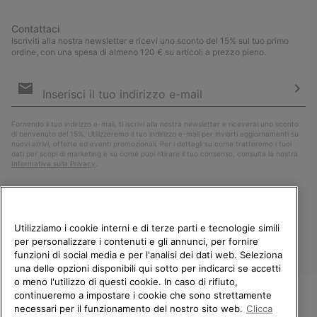
Contattaci
Iscriviti alla nostra newsletter e ricevi uno sconto del 15% sul tuo primo
ordine, con una spesa di almeno 120 € su articoli a prezzo pieno.
Iscrizione
e-
mail
Iscri
Fornendo il tuo indirizzo e-mail, ti iscrivi alla nostra newsletter e riceverai uno sconto
di benvenuto del 15%. Utilizzeremo il tuo indirizzo e-mail per inviarti aggiornamenti su
nuovi arrivi, offerte ed eventi promozionali. Per i dettagli su come tratteremo i tuoi
dati per scopi di marketing e su come puoi ritirare il tuo consenso, consulta la nostra
Informativa sulla Privacy
.
Utilizziamo i cookie interni e di terze parti e tecnologie simili
per personalizzare i contenuti e gli annunci, per fornire
funzioni di social media e per l'analisi dei dati web. Seleziona
una delle opzioni disponibili qui sotto per indicarci se accetti
o meno l'utilizzo di questi cookie. In caso di rifiuto,
continueremo a impostare i cookie che sono strettamente
Italia
necessari per il funzionamento del nostro sito web.
Clicca