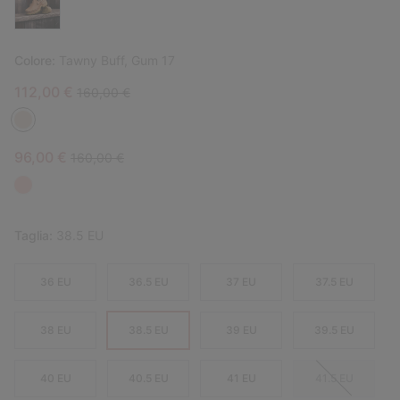
Colore:
Tawny Buff, Gum 17
Sale price:
Regular price:
112,00 €
160,00 €
Sale price:
Regular price:
96,00 €
160,00 €
Taglia:
38.5 EU
36 EU
36.5 EU
37 EU
37.5 EU
38 EU
38.5 EU
39 EU
39.5 EU
40 EU
40.5 EU
41 EU
41.5 EU