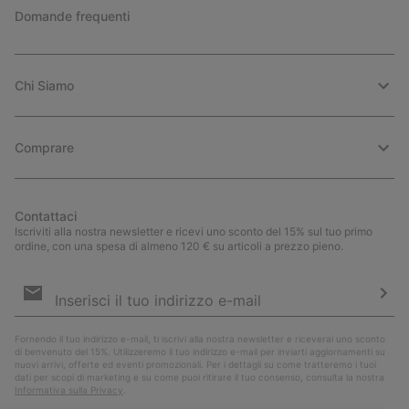
Domande frequenti
Chi Siamo
Comprare
Contattaci
Iscriviti alla nostra newsletter e ricevi uno sconto del 15% sul tuo primo
ordine, con una spesa di almeno 120 € su articoli a prezzo pieno.
Iscrizione
e-
mail
Iscri
Fornendo il tuo indirizzo e-mail, ti iscrivi alla nostra newsletter e riceverai uno sconto
di benvenuto del 15%. Utilizzeremo il tuo indirizzo e-mail per inviarti aggiornamenti su
nuovi arrivi, offerte ed eventi promozionali. Per i dettagli su come tratteremo i tuoi
dati per scopi di marketing e su come puoi ritirare il tuo consenso, consulta la nostra
Informativa sulla Privacy
.