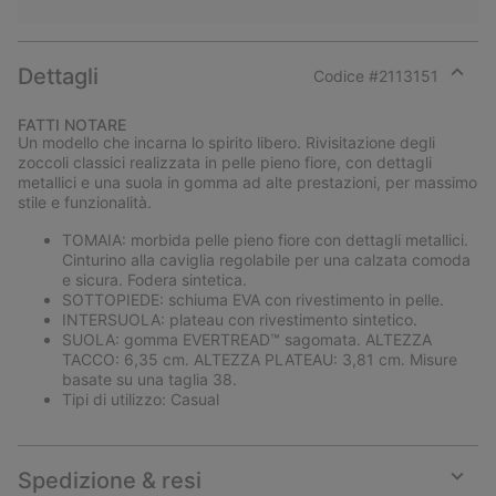
Dettagli
Codice #
2113151
Expan
or
FATTI NOTARE
collap
Un modello che incarna lo spirito libero. Rivisitazione degli
sectio
zoccoli classici realizzata in pelle pieno fiore, con dettagli
metallici e una suola in gomma ad alte prestazioni, per massimo
stile e funzionalità.
TOMAIA: morbida pelle pieno fiore con dettagli metallici.
Cinturino alla caviglia regolabile per una calzata comoda
e sicura. Fodera sintetica.
SOTTOPIEDE: schiuma EVA con rivestimento in pelle.
INTERSUOLA: plateau con rivestimento sintetico.
SUOLA: gomma EVERTREAD™ sagomata. ALTEZZA
TACCO: 6,35 cm. ALTEZZA PLATEAU: 3,81 cm. Misure
basate su una taglia 38.
Tipi di utilizzo: Casual
Spedizione & resi