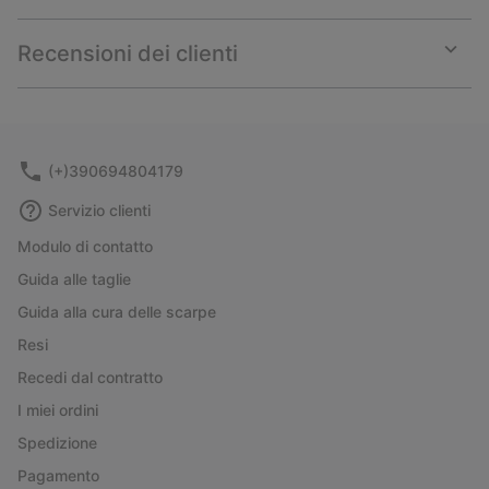
Expan
or
collap
Recensioni dei clienti
sectio
Expan
or
collap
sectio
(+)390694804179
Servizio clienti
Modulo di contatto
Guida alle taglie
Guida alla cura delle scarpe
Resi
Recedi dal contratto
I miei ordini
Spedizione
Pagamento