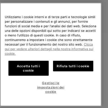
Utilizziamo i cookie interni e di terze parti e tecnologie simili
per personalizzare i contenuti e gli annunci, per fornire
funzioni di social media e per l'analisi dei dati web. Seleziona
una delle opzioni disponibili qui sotto per indicarci se accetti
o meno l'utilizzo di questi cookie. In caso di rifiuto,
continueremo a impostare i cookie che sono strettamente
Italia
necessari per il funzionamento del nostro sito web.
Clicca
BENVENUTO/A IN SOREL.
qui per vedere ulteriori dettagli nella nostra informativa sui
©
2026
Columbia Sportswear Company. Avenue des Morgines, 12 1213
SELEZIONA IL TUO PAESE DI
cookie.
Petit-Lancy Switzerland. Tutti i diritti riservati.
SPEDIZIONE.
Politica sulla privacy
Termini di utilizzo
Accetta tutti i
Rifiuta tutti i cookie
Shopping online disponibile
Condizioni Generali di Vendita
Garanzia
Cookies
Impressum
cookie
Public CBCR
United States
Shoppi
Gestisci le
online
impostazioni dei
Servizio clienti: Lun. - Ven. 9:00 - 13:00 & 14:00 - 18:00
disponib
Italy
Italia
Shoppi
(+)390694804179
cookie
online
disponib
VISUALIZZA TUTTI I PAESI