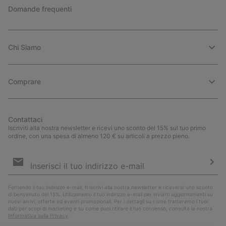
Domande frequenti
Chi Siamo
Comprare
Contattaci
Iscriviti alla nostra newsletter e ricevi uno sconto del 15% sul tuo primo
ordine, con una spesa di almeno 120 € su articoli a prezzo pieno.
Iscrizione
e-
mail
Iscri
Fornendo il tuo indirizzo e-mail, ti iscrivi alla nostra newsletter e riceverai uno sconto
di benvenuto del 15%. Utilizzeremo il tuo indirizzo e-mail per inviarti aggiornamenti su
nuovi arrivi, offerte ed eventi promozionali. Per i dettagli su come tratteremo i tuoi
dati per scopi di marketing e su come puoi ritirare il tuo consenso, consulta la nostra
Informativa sulla Privacy
.