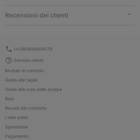
Expan
or
collap
Recensioni dei clienti
sectio
Expan
or
collap
sectio
(+)390694804179
Servizio clienti
Modulo di contatto
Guida alle taglie
Guida alla cura delle scarpe
Resi
Recedi dal contratto
I miei ordini
Spedizione
Pagamento