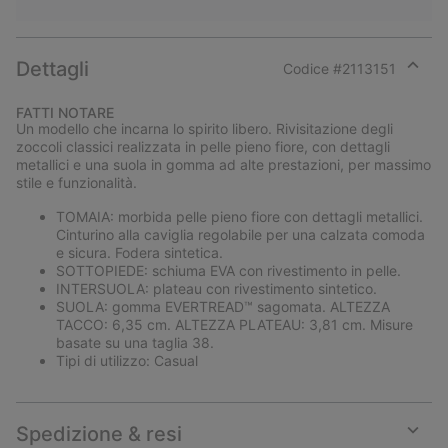
Dettagli
Codice #
2113151
Expan
or
FATTI NOTARE
collap
Un modello che incarna lo spirito libero. Rivisitazione degli
sectio
zoccoli classici realizzata in pelle pieno fiore, con dettagli
metallici e una suola in gomma ad alte prestazioni, per massimo
stile e funzionalità.
TOMAIA: morbida pelle pieno fiore con dettagli metallici.
Cinturino alla caviglia regolabile per una calzata comoda
e sicura. Fodera sintetica.
SOTTOPIEDE: schiuma EVA con rivestimento in pelle.
INTERSUOLA: plateau con rivestimento sintetico.
SUOLA: gomma EVERTREAD™ sagomata. ALTEZZA
TACCO: 6,35 cm. ALTEZZA PLATEAU: 3,81 cm. Misure
basate su una taglia 38.
Tipi di utilizzo: Casual
Spedizione & resi