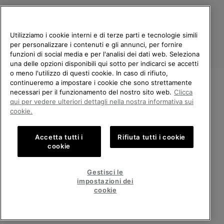
Utilizziamo i cookie interni e di terze parti e tecnologie simili
per personalizzare i contenuti e gli annunci, per fornire
funzioni di social media e per l'analisi dei dati web. Seleziona
una delle opzioni disponibili qui sotto per indicarci se accetti
o meno l'utilizzo di questi cookie. In caso di rifiuto,
continueremo a impostare i cookie che sono strettamente
Italia
necessari per il funzionamento del nostro sito web.
Clicca
BENVENUTO/A IN SOREL.
qui per vedere ulteriori dettagli nella nostra informativa sui
©
2026
Columbia Sportswear Company. Avenue des Morgines, 12 1213
SELEZIONA IL TUO PAESE DI
cookie.
Petit-Lancy Switzerland. Tutti i diritti riservati.
SPEDIZIONE.
Politica sulla privacy
Termini di utilizzo
Accetta tutti i
Rifiuta tutti i cookie
Shopping online disponibile
Condizioni Generali di Vendita
Garanzia
Cookies
Impressum
cookie
Public CBCR
United States
Shoppi
Gestisci le
online
impostazioni dei
Servizio clienti: Lun. - Ven. 9:00 - 13:00 & 14:00 - 18:00
disponib
Italy
Italia
Shoppi
(+)390694804179
cookie
online
disponib
VISUALIZZA TUTTI I PAESI