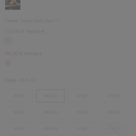
Colore:
Tawny Buff, Gum 17
Sale price:
Regular price:
112,00 €
160,00 €
Sale price:
Regular price:
96,00 €
160,00 €
Taglia:
36.5 EU
36 EU
36.5 EU
37 EU
37.5 EU
38 EU
38.5 EU
39 EU
39.5 EU
40 EU
40.5 EU
41 EU
41.5 EU