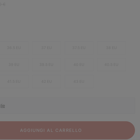
r price:
0 €
36.5 EU
37 EU
37.5 EU
38 EU
39 EU
39.5 EU
40 EU
40.5 EU
41.5 EU
42 EU
43 EU
lie
AGGIUNGI AL CARRELLO