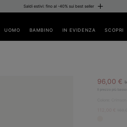
Saldi estivi: fino al -40% sui best seller
UOMO
BAMBINO
IN EVIDENZA
SCOPRI
R
Sale pric
96,00 €
1
SAL
Il prezzo più basso 
Colore:
Crimson
Sale price:
Regul
112,00 €
160,