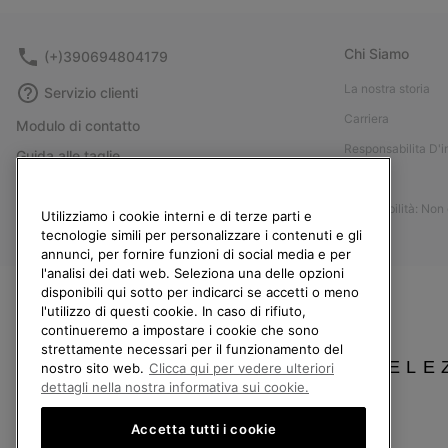
Chi Siamo
(+)390694804179
La nostra storia
Servizio clienti
Carriera
Modulo di contatto
Responsabilita D'
Guida alle taglie
Stampa
Guida alla cura delle scarpe
Accessibilità: Non
Resi
Utilizziamo i cookie interni e di terze parti e
tecnologie simili per personalizzare i contenuti e gli
Recedi dal contratto
annunci, per fornire funzioni di social media e per
l'analisi dei dati web. Seleziona una delle opzioni
I miei ordini
disponibili qui sotto per indicarci se accetti o meno
Spedizione
l'utilizzo di questi cookie. In caso di rifiuto,
continueremo a impostare i cookie che sono
Pagamento
strettamente necessari per il funzionamento del
SELE
Domande frequenti
nostro sito web.
Clicca qui per vedere ulteriori
dettagli nella nostra informativa sui cookie.
Accetta tutti i cookie