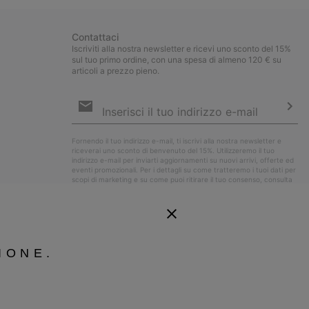
Contattaci
Iscriviti alla nostra newsletter e ricevi uno sconto del 15%
sul tuo primo ordine, con una spesa di almeno 120 € su
articoli a prezzo pieno.
Iscrizione
e-
mail
Iscri
Fornendo il tuo indirizzo e-mail, ti iscrivi alla nostra newsletter e
riceverai uno sconto di benvenuto del 15%. Utilizzeremo il tuo
indirizzo e-mail per inviarti aggiornamenti su nuovi arrivi, offerte ed
eventi promozionali. Per i dettagli su come tratteremo i tuoi dati per
scopi di marketing e su come puoi ritirare il tuo consenso, consulta
la nostra
Informativa sulla Privacy
.
IONE.