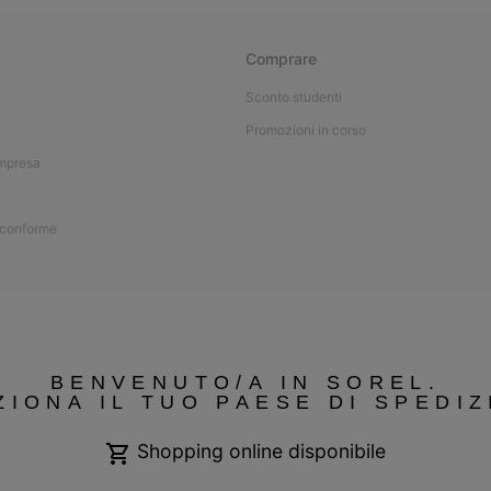
Comprare
Sconto studenti
Promozioni in corso
impresa
 conforme
BENVENUTO/A IN SOREL.
ZIONA IL TUO PAESE DI SPEDIZ
Shopping online disponibile